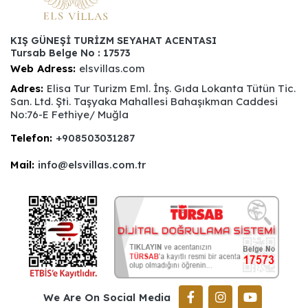
KIŞ GÜNEŞİ TURİZM SEYAHAT ACENTASI
Tursab Belge No : 17573
Web Adress:
elsvillas.com
Adres:
Elisa Tur Turizm Eml. İnş. Gıda Lokanta Tütün Tic.
San. Ltd. Şti. Taşyaka Mahallesi Bahaşıkman Caddesi
No:76-E Fethiye/ Muğla
Telefon:
+908503031287
Mail:
info@elsvillas.com.tr
We Are On Social Media