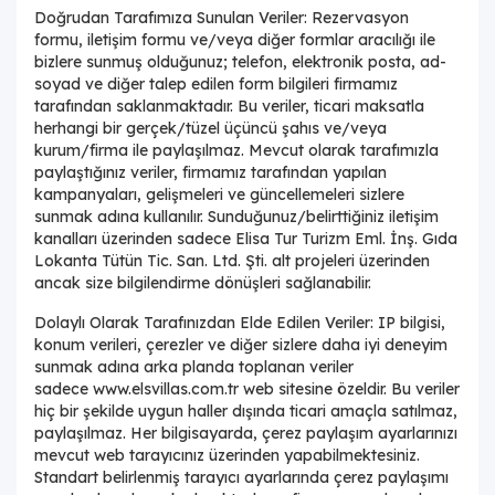
Doğrudan Tarafımıza Sunulan Veriler: Rezervasyon
formu, iletişim formu ve/veya diğer formlar aracılığı ile
bizlere sunmuş olduğunuz; telefon, elektronik posta, ad-
soyad ve diğer talep edilen form bilgileri firmamız
tarafından saklanmaktadır. Bu veriler, ticari maksatla
herhangi bir gerçek/tüzel üçüncü şahıs ve/veya
kurum/firma ile paylaşılmaz. Mevcut olarak tarafımızla
paylaştığınız veriler, firmamız tarafından yapılan
kampanyaları, gelişmeleri ve güncellemeleri sizlere
sunmak adına kullanılır. Sunduğunuz/belirttiğiniz iletişim
kanalları üzerinden sadece Elisa Tur Turizm Eml. İnş. Gıda
Lokanta Tütün Tic. San. Ltd. Şti. alt projeleri üzerinden
ancak size bilgilendirme dönüşleri sağlanabilir.
Dolaylı Olarak Tarafınızdan Elde Edilen Veriler: IP bilgisi,
konum verileri, çerezler ve diğer sizlere daha iyi deneyim
sunmak adına arka planda toplanan veriler
sadece
www.elsvillas.com.tr
web sitesine özeldir. Bu veriler
hiç bir şekilde uygun haller dışında ticari amaçla satılmaz,
paylaşılmaz. Her bilgisayarda, çerez paylaşım ayarlarınızı
mevcut web tarayıcınız üzerinden yapabilmektesiniz.
Standart belirlenmiş tarayıcı ayarlarında çerez paylaşımı