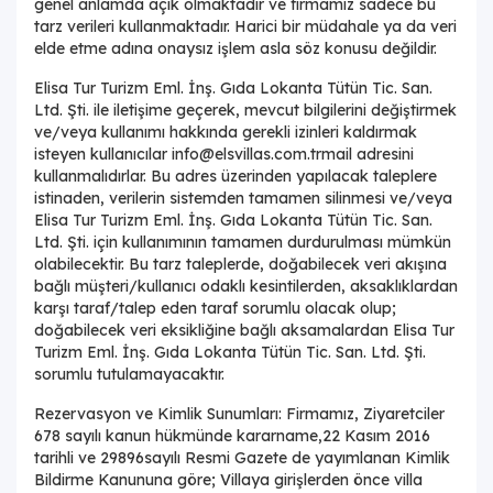
genel anlamda açık olmaktadır ve firmamız sadece bu
tarz verileri kullanmaktadır. Harici bir müdahale ya da veri
elde etme adına onaysız işlem asla söz konusu değildir.
Elisa Tur Turizm Eml. İnş. Gıda Lokanta Tütün Tic. San.
Ltd. Şti. ile iletişime geçerek, mevcut bilgilerini değiştirmek
ve/veya kullanımı hakkında gerekli izinleri kaldırmak
isteyen kullanıcılar
info@elsvillas.com.tr
mail adresini
kullanmalıdırlar. Bu adres üzerinden yapılacak taleplere
istinaden, verilerin sistemden tamamen silinmesi ve/veya
Elisa Tur Turizm Eml. İnş. Gıda Lokanta Tütün Tic. San.
Ltd. Şti. için kullanımının tamamen durdurulması mümkün
olabilecektir. Bu tarz taleplerde, doğabilecek veri akışına
bağlı müşteri/kullanıcı odaklı kesintilerden, aksaklıklardan
karşı taraf/talep eden taraf sorumlu olacak olup;
doğabilecek veri eksikliğine bağlı aksamalardan Elisa Tur
Turizm Eml. İnş. Gıda Lokanta Tütün Tic. San. Ltd. Şti.
sorumlu tutulamayacaktır.
Rezervasyon ve Kimlik Sunumları: Firmamız, Ziyaretciler
678 sayılı kanun hükmünde kararname,22 Kasım 2016
tarihli ve 29896sayılı Resmi Gazete de yayımlanan Kimlik
Bildirme Kanununa göre; Villaya girişlerden önce villa