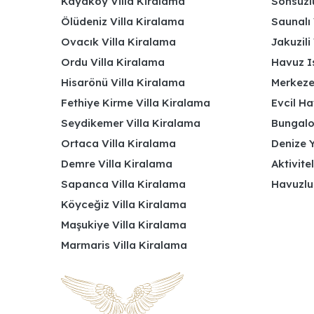
Kayaköy Villa Kiralama
Sonsuzlu
Ölüdeniz Villa Kiralama
Saunalı 
Ovacık Villa Kiralama
Jakuzili 
Ordu Villa Kiralama
Havuz Is
Hisarönü Villa Kiralama
Merkeze
Fethiye Kirme Villa Kiralama
Evcil Ha
Seydikemer Villa Kiralama
Bungalov
Ortaca Villa Kiralama
Denize Y
Demre Villa Kiralama
Aktivite
Sapanca Villa Kiralama
Havuzlu
Köyceğiz Villa Kiralama
Maşukiye Villa Kiralama
Marmaris Villa Kiralama