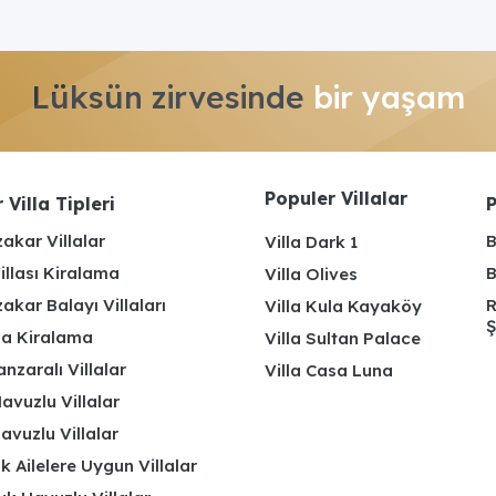
Lüksün zirvesinde
bir yaşam
Populer Villalar
 Villa Tipleri
P
akar Villalar
B
Villa Dark 1
illası Kiralama
B
Villa Olives
kar Balayı Villaları
R
Villa Kula Kayaköy
Ş
lla Kiralama
Villa Sultan Palace
nzaralı Villalar
Villa Casa Luna
avuzlu Villalar
avuzlu Villalar
k Ailelere Uygun Villalar