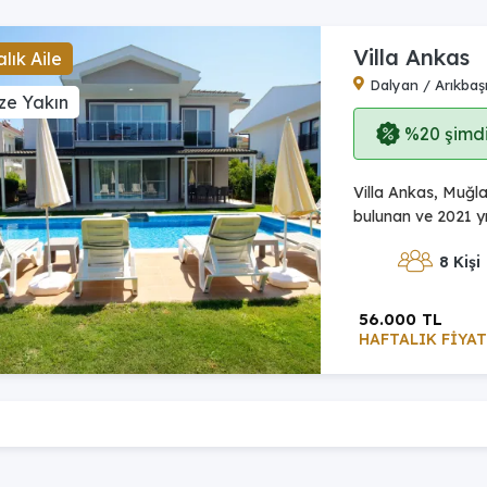
Villa Ankas
lık Aile
Dalyan / Arıkbaş
ze Yakın
%20 şimdi,
Villa Ankas, Muğ
bulunan ve 2021 yı
8 Kişi
56.000 TL
HAFTALIK FİYAT