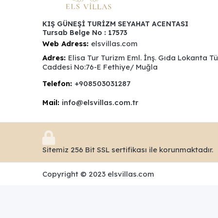
KIŞ GÜNEŞİ TURİZM SEYAHAT ACENTASI
Tursab Belge No : 17573
Web Adress:
elsvillas.com
Adres:
Elisa Tur Turizm Eml. İnş. Gıda Lokanta T
Caddesi No:76-E Fethiye/ Muğla
Telefon:
+908503031287
Mail:
info@elsvillas.com.tr
Sitemiz 256 Bit SSL sertifikası ile korunmaktadır.
Copyright © 2023 elsvillas.com