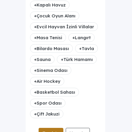
+
Kapalı Havuz
+
Çocuk Oyun Alanı
+
Evcil Hayvan İzinli Villalar
+
Masa Tenisi
+
Langırt
+
Bilardo Masası
+
Tavla
+
Sauna
+
Türk Hamamı
+
Sinema Odası
+
Air Hockey
+
Basketbol Sahası
+
Spor Odası
+
Çift Jakuzi