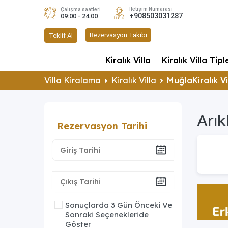
İletişim Numarası
Çalışma saatleri
+908503031287
09:00 - 24:00
Rezervasyon Takibi
Teklif Al
Kiralık Villa
Kiralık Villa Tipl
Villa Kiralama
Kiralık Villa
MuğlaKiralık Vi
Arık
Rezervasyon Tarihi
Sonuçlarda 3 Gün Önceki Ve
Sonraki Seçenekleride
Göster