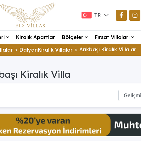
TR
EN
eri
Kiralık Apartlar
Bölgeler
Fırsat Villaları
DE
Arıkbaşı Kiralık Villalar
llalar
DalyanKiralık Villalar
başı Kiralık Villa