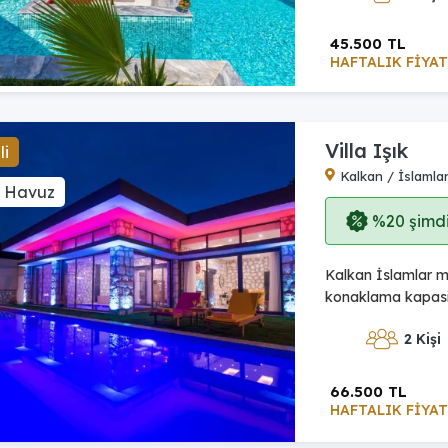
45.500 TL
HAFTALIK FİYAT
Villa Işık
li
Kalkan / İslamla
ı Havuz
%20 şimdi,
Kalkan İslamlar me
konaklama kapasite
2 Kişi
66.500 TL
HAFTALIK FİYAT