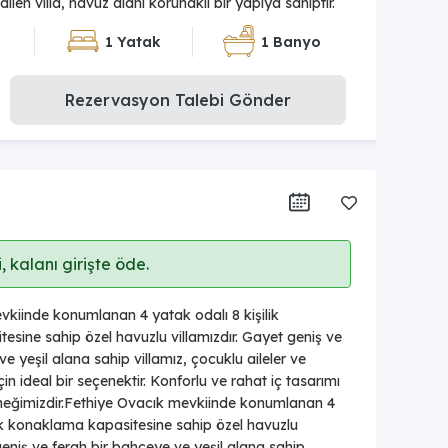
dilen villa, havuz alanı korunaklı bir yapıya sahiptir.
1 Yatak
1 Banyo
Rezervasyon Talebi Gönder
2
 kalanı girişte öde.
kiinde konumlanan 4 yatak odalı 8 kişilik
sine sahip özel havuzlu villamızdır. Gayet geniş ve
e yeşil alana sahip villamız, çocuklu aileler ve
çin ideal bir seçenektir. Konforlu ve rahat iç tasarımı
eneğimizdir.Fethiye Ovacık mevkiinde konumlanan 4
lik konaklama kapasitesine sahip özel havuzlu
 geniş ve ferah bir bahçeye ve yeşil alana sahip