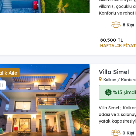
villamız, çocuklu ai
Konforlu ve rahat i
8 Kişi
80.500 TL
HAFTALIK FİYAT
Villa Simel
lık Aile
Kalkan / Körder
li
%15 şimdi,
Villa Simel ; Kalk
odası ve 2 salonuyl
yatak kapasitesiyle
0 Kişi