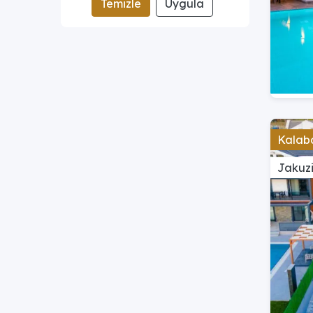
Temizle
Uygula
Kalaba
Jakuzi