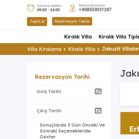
İletişim Numarası
Çalışma saatleri
+908503031287
09:00 - 24:00
Rezervasyon Takibi
Teklif Al
Kiralık Villa
Kiralık Villa Tipl
Jakuzili Villala
Villa Kiralama
Kiralık Villa
Jaku
Rezervasyon Tarihi
Sonuçlarda 3 Gün Önceki Ve
Sonraki Seçenekleride
Göster