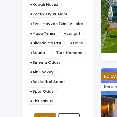
+
Kapalı Havuz
+
Çocuk Oyun Alanı
+
Evcil Hayvan İzinli Villalar
+
Masa Tenisi
+
Langırt
+
Bilardo Masası
+
Tavla
+
Sauna
+
Türk Hamamı
+
Sinema Odası
+
Air Hockey
Balayı
+
Basketbol Sahası
Koruna
+
Spor Odası
+
Çift Jakuzi