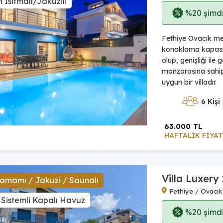
 Isıtmalı/Jakuzili
%20 şimdi,
Fethiye Ovacık mev
konaklama kapasi
olup, genişliği il
manzarasına sahip v
uygun bir villadır.
6 Kişi
63.000 TL
HAFTALIK FİYAT
Villa Luxery 
amamı / Jakuzi / Saunalı
Fethiye / Ovacık
 Sistemli Kapalı Havuz
%20 şimdi,