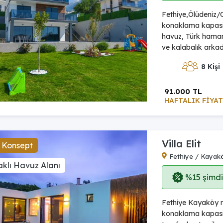
Fethiye,Ölüdeniz/O
konaklama kapasites
havuz, Türk hamamı,
ve kalabalık arkada
8 Kişi
91.000 TL
HAFTALIK FİYAT
Villa Elit
 Konsept
Fethiye / Kayak
klı Havuz Alanı
%15 şimdi,
Fethiye Kayaköy me
konaklama kapasite