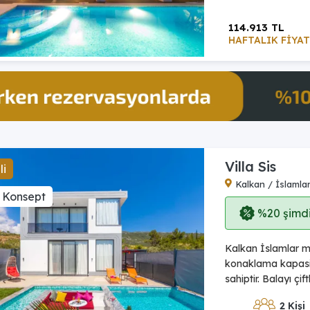
114.913 TL
HAFTALIK FİYAT
Villa Sis
li
Kalkan / İslamla
 Konsept
%20 şimdi,
Kalkan İslamlar me
konaklama kapasit
sahiptir. Balayı çif
2 Kişi