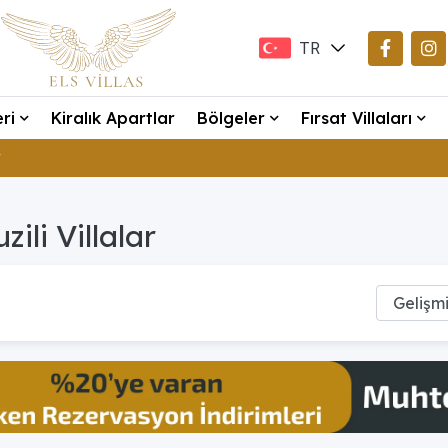
TR
EN
eri
Kiralık Apartlar
Bölgeler
Fırsat Villaları
DE
r
zili Villalar