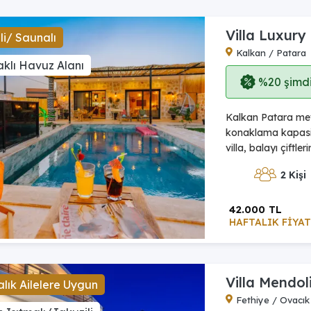
Villa Luxury
li/ Saunalı
Kalkan / Patara
klı Havuz Alanı
%20 şimdi,
Kalkan Patara mevk
konaklama kapasit
villa, balayı çiftle
2 Kişi
42.000 TL
HAFTALIK FİYAT
Villa Mendol
lık Ailelere Uygun
Fethiye / Ovacık