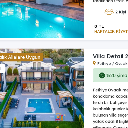
tarafından tercih e
2 Kişi
0 TL
HAFTALIK FİYAT
Villa Detail 
lık Ailelere Uygun
Fethiye / Ovacık
li
%20 şimdi,
Fethiye Ovacık mev
konaklama kapasite
ferah bir bahçeye v
kalabalık gruplar i
bulunan villa seç
yatak odalı 8 kişi
villamızdır. Gayet