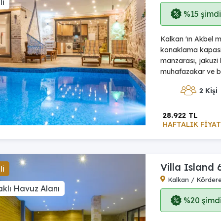
li
%15 şimdi,
Kalkan 'ın Akbel m
konaklama kapasites
manzarası, jakuzi 
muhafazakar ve bala
2 Kişi
28.922 TL
HAFTALIK FİYAT
Villa Island 
li
Kalkan / Körder
klı Havuz Alanı
%20 şimdi,