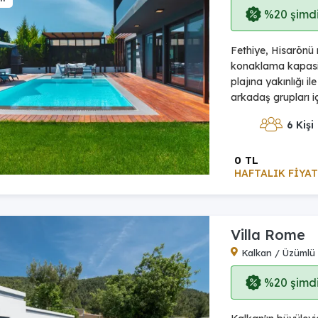
%20 şimdi,
Fethiye, Hisarönü 
konaklama kapasite
plajına yakınlığı il
arkadaş grupları içi
6 Kişi
0 TL
HAFTALIK FİYAT
Villa Rome
Kalkan / Üzümlü
%20 şimdi,