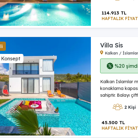
114.913 TL
HAFTALIK FİYAT
Villa Sis
li
Kalkan / İslamla
 Konsept
%20 şimdi,
Kalkan İslamlar me
konaklama kapasit
sahiptir. Balayı çif
2 Kişi
45.500 TL
HAFTALIK FİYAT