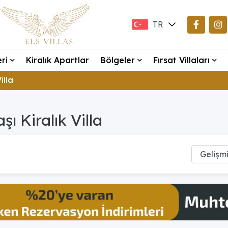
TR
EN
eri
Kiralık Apartlar
Bölgeler
Fırsat Villaları
DE
Villa
aşı Kiralık Villa