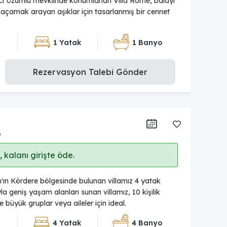
ici Üzümlü mevkiinde konumlanan Villa Rome, balayı
r kaçamak arayan aşıklar için tasarlanmış bir cennet
1 Yatak
1 Banyo
Rezervasyon Talebi Gönder
e
 kalanı girişte öde.
an'ın Kördere bölgesinde bulunan villamız 4 yatak
a geniş yaşam alanları sunan villamız, 10 kişilik
 büyük gruplar veya aileler için ideal.
4 Yatak
4 Banyo