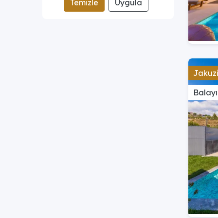
Temizle
Uygula
Jakuzi
Balayı