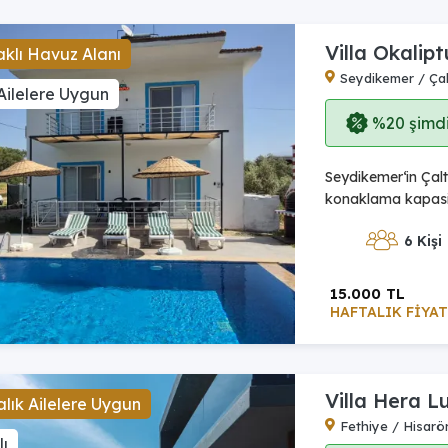
Villa Okalipt
klı Havuz Alanı
Seydikemer / Çal
Ailelere Uygun
%20 şimdi,
Seydikemer‘in Çalt
konaklama kapasite
6 Kişi
15.000 TL
HAFTALIK FİYAT
Villa Hera L
lık Ailelere Uygun
Fethiye / Hisarö
ı