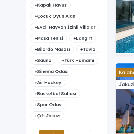
+
Kapalı Havuz
+
Çocuk Oyun Alanı
+
Evcil Hayvan İzinli Villalar
+
Masa Tenisi
+
Langırt
+
Bilardo Masası
+
Tavla
+
Sauna
+
Türk Hamamı
+
Sinema Odası
Kalaba
+
Air Hockey
Jakuzi
+
Basketbol Sahası
+
Spor Odası
+
Çift Jakuzi