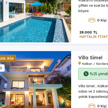
Kalkan'ın büyüley
çiftleri ve özel bi
köşesi.
0 Kişi
28.000 TL
HAFTALIK FİYAT
Villa Simel
lık Aile
Kalkan / Körder
li
%15 şimdi,
Villa Simel ; Kalk
odası ve 2 salonuyl
yatak kapasitesiyle
0 Kişi