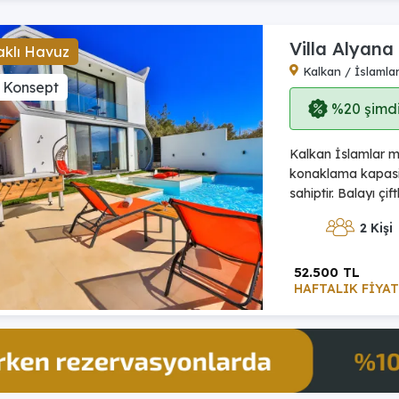
Villa Alyana
aklı Havuz
Kalkan / İslamla
 Konsept
%20 şimdi,
Kalkan İslamlar me
konaklama kapasit
sahiptir. Balayı çif
2 Kişi
52.500 TL
HAFTALIK FİYAT