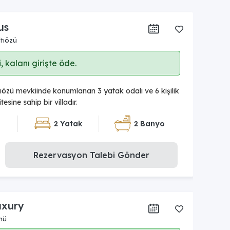
us
tıözü
 kalanı girişte öde.
ıözü mevkiinde konumlanan 3 yatak odalı ve 6 kişilik
sine sahip bir villadır.
2 Yatak
2 Banyo
Rezervasyon Talebi Gönder
uxury
nü