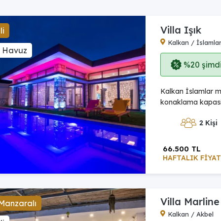
Villa Işık
li
Kalkan / İslamla
ı Havuz
%20 şimdi,
Kalkan İslamlar me
konaklama kapasite
2 Kişi
66.500 TL
HAFTALIK FİYAT
Villa Marline
Manzaralı
Kalkan / Akbel