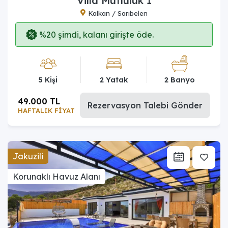
Villa Mutluluk 1
Kalkan / Sarıbelen
%20 şimdi, kalanı girişte öde.
5 Kişi
2 Yatak
2 Banyo
49.000 TL
Rezervasyon Talebi Gönder
HAFTALIK FİYAT
Jakuzili
Korunaklı Havuz Alanı