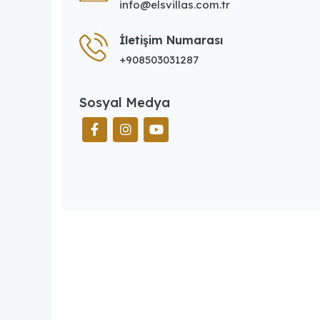
info@elsvillas.com.tr
İletişim Numarası
+908503031287
Sosyal Medya