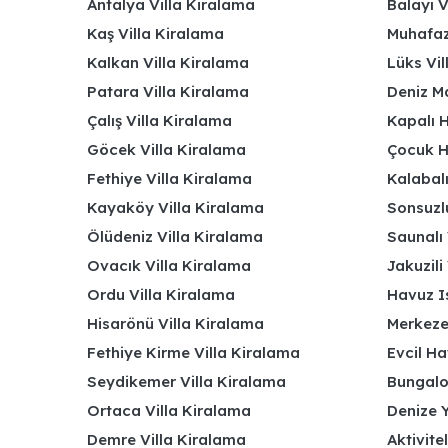
Antalya Villa Kiralama
Balayı V
Kaş Villa Kiralama
Muhafaza
Kalkan Villa Kiralama
Lüks Vi
Patara Villa Kiralama
Deniz Ma
Çalış Villa Kiralama
Kapalı H
Göcek Villa Kiralama
Çocuk H
Fethiye Villa Kiralama
Kalabalı
Kayaköy Villa Kiralama
Sonsuzlu
Ölüdeniz Villa Kiralama
Saunalı 
Ovacık Villa Kiralama
Jakuzili 
Ordu Villa Kiralama
Havuz Is
Hisarönü Villa Kiralama
Merkeze
Fethiye Kirme Villa Kiralama
Evcil Ha
Seydikemer Villa Kiralama
Bungalov
Ortaca Villa Kiralama
Denize Y
Demre Villa Kiralama
Aktivite