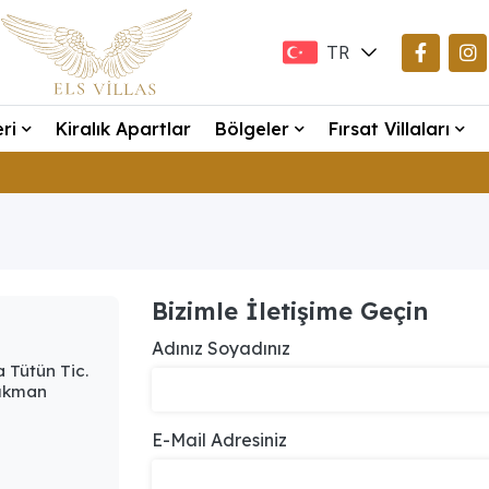
TR
EN
eri
Kiralık Apartlar
Bölgeler
Fırsat Villaları
DE
Bizimle İletişime Geçin
Adınız Soyadınız
a Tütün Tic.
şıkman
E-Mail Adresiniz