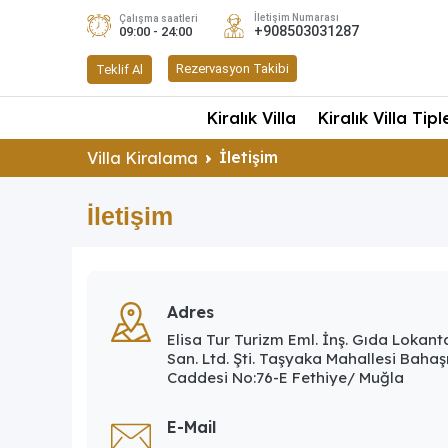
İletişim Numarası
Çalışma saatleri
+908503031287
09:00 - 24:00
Rezervasyon Takibi
Teklif Al
Kiralık Villa
Kiralık Villa Tipl
İletişim
Villa Kiralama
İletişim
Adres
Elisa Tur Turizm Eml. İnş. Gıda Lokant
San. Ltd. Şti. Taşyaka Mahallesi Baha
Caddesi No:76-E Fethiye/ Muğla
E-Mail