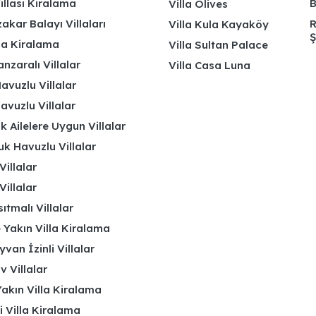
illası Kiralama
B
Villa Olives
kar Balayı Villaları
R
Villa Kula Kayaköy
Ş
lla Kiralama
Villa Sultan Palace
nzaralı Villalar
Villa Casa Luna
avuzlu Villalar
avuzlu Villalar
k Ailelere Uygun Villalar
k Havuzlu Villalar
Villalar
Villalar
ıtmalı Villalar
 Yakın Villa Kiralama
yvan İzinli Villalar
 Villalar
akın Villa Kiralama
li Villa Kiralama