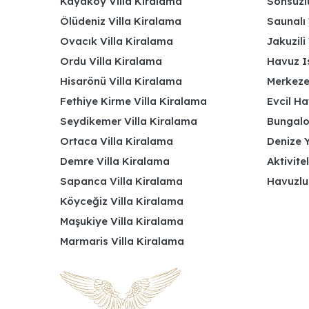
Kayaköy Villa Kiralama
Sonsuzlu
Ölüdeniz Villa Kiralama
Saunalı 
Ovacık Villa Kiralama
Jakuzili 
Ordu Villa Kiralama
Havuz Is
Hisarönü Villa Kiralama
Merkeze
Fethiye Kirme Villa Kiralama
Evcil Ha
Seydikemer Villa Kiralama
Bungalov
Ortaca Villa Kiralama
Denize Y
Demre Villa Kiralama
Aktivite
Sapanca Villa Kiralama
Havuzlu
Köyceğiz Villa Kiralama
Maşukiye Villa Kiralama
Marmaris Villa Kiralama