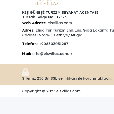
KIŞ GÜNEŞİ TURİZM SEYAHAT ACENTASI
Tursab Belge No : 17573
Web Adress:
elsvillas.com
Adres:
Elisa Tur Turizm Eml. İnş. Gıda Lokanta T
Caddesi No:76-E Fethiye/ Muğla
Telefon:
+908503031287
Mail:
info@elsvillas.com.tr
Sitemiz 256 Bit SSL sertifikası ile korunmaktadır.
Copyright © 2023 elsvillas.com