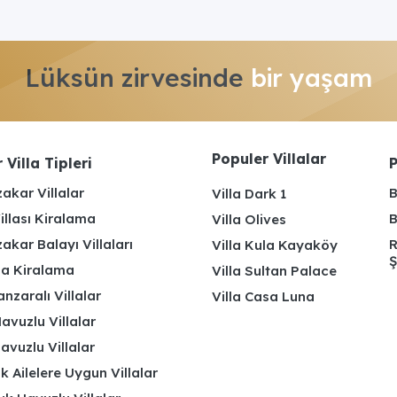
Lüksün zirvesinde
bir yaşam
Populer Villalar
 Villa Tipleri
P
akar Villalar
B
Villa Dark 1
illası Kiralama
B
Villa Olives
kar Balayı Villaları
R
Villa Kula Kayaköy
Ş
lla Kiralama
Villa Sultan Palace
nzaralı Villalar
Villa Casa Luna
avuzlu Villalar
avuzlu Villalar
k Ailelere Uygun Villalar