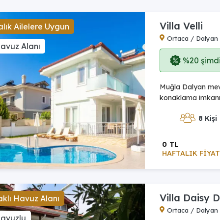
Villa Velli
lık Ailelere Uygun
Ortaca / Dalyan
avuz Alanı
%20 şimdi,
Muğla Dalyan mevki
konaklama imkanına
8 Kişi
0 TL
HAFTALIK FİYAT
Villa Daisy 
klı Havuz Alanı
Ortaca / Dalyan
Havuzlu