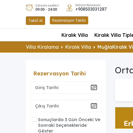
İletişim Numarası
Çalışma saatleri
+908503031287
09:00 - 24:00
Rezervasyon Takibi
Teklif Al
Kiralık Villa
Kiralık Villa Tipl
Villa Kiralama
Kiralık Villa
MuğlaKiralık Vi
Orta
Rezervasyon Tarihi
Sonuçlarda 3 Gün Önceki Ve
Sonraki Seçenekleride
Göster