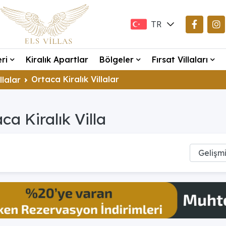
TR
EN
eri
Kiralık Apartlar
Bölgeler
Fırsat Villaları
DE
Ortaca Kiralık Villalar
llalar
ca Kiralık Villa