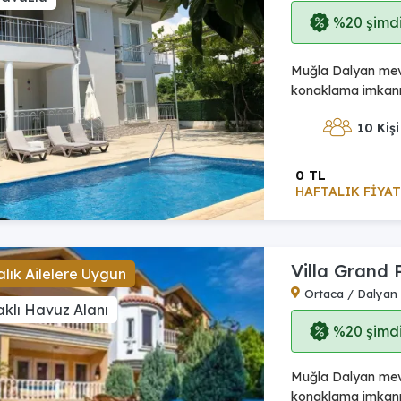
%20 şimdi,
Muğla Dalyan mevki
konaklama imkanın
10 Kişi
0 TL
HAFTALIK FİYAT
Villa Grand
lık Ailelere Uygun
Ortaca / Dalyan
klı Havuz Alanı
%20 şimdi,
Muğla Dalyan mevki
konaklama imkanın