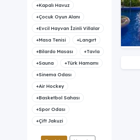
+
Kapalı Havuz
+
Çocuk Oyun Alanı
+
Evcil Hayvan İzinli Villalar
+
Masa Tenisi
+
Langırt
+
Bilardo Masası
+
Tavla
+
Sauna
+
Türk Hamamı
+
Sinema Odası
+
Air Hockey
+
Basketbol Sahası
+
Spor Odası
+
Çift Jakuzi