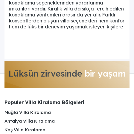
konaklama seçeneklerinden yararlanma
imkânları vardır. Kiralık villa da sıkça tercih edilen
konaklama yöntemleri arasında yer alır. Farklı
konseptlerden oluşan villa seçenekleri hem konfor
hem de lüks bir deneyim yaşamak isteyen kişilere
hitap eder. Kayaköy konumunda tatil planı olan
kişilerin önceden rezervasyon işlemlerini
tamamlaması gerekir. Tatili tüm detaylarıyla
düşünmek, planlama sürecinin sorunsuz bir
şekilde ilerlemesini sağlar. Siz de Els Villas olarak
sunduğumuz geniş villa seçeneklerine göz atabilir,
unutulmaz bir konaklama deneyimi
Lüksün zirvesinde
bir yaşam
yaşayabilirsiniz.
Kayaköy'de Villa Kiralamanın Avantajları
Fethiye Kayaköy kiralık villa
seçenekleri, tatilini
Populer Villa Kiralama Bölgeleri
huzurlu ve konforlu şekilde geçirmek isteyen
kişilere hitap eder. Bölgede farklı niteliklerden
Muğla Villa Kiralama
oluşan birçok villa seçeneği bulunur. Bazı villa
Antalya Villa Kiralama
seçeneklerinde bulunan özel havuz ve bahçe, tatil
sürecinde mahremiyete önem veren kişilere hitap
Kaş Villa Kiralama