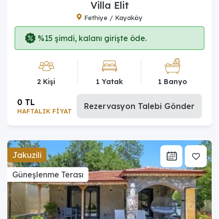
Villa Elit
Fethiye / Kayaköy
%15 şimdi, kalanı girişte öde.
2 Kişi
1 Yatak
1 Banyo
0 TL
Rezervasyon Talebi Gönder
HAFTALIK FİYAT
Jakuzili
Güneşlenme Terası