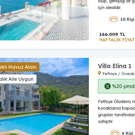
olup, genişliği ile
için idealdir.
10 Kişi
166.009 TL
HAFTALIK FİYAT
Villa Elina 1
klı Havuz Alanı
Fethiye / Ovacık
lık Aile Uygun
%20 şimdi,
Fethiye Ölüdeniz me
konaklama kapasit
grupları tarafından
sahiptir.
6 Kişi