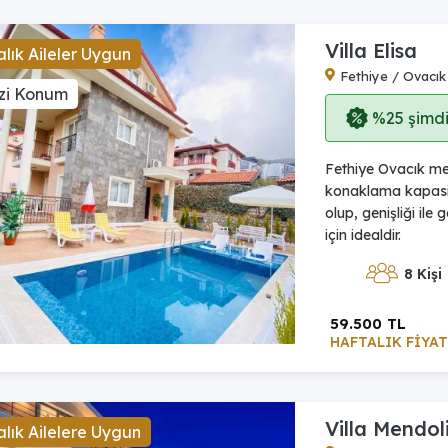
Villa Elisa
lık Aileler Uygun
Fethiye / Ovacık
zi Konum
%25 şimdi,
Fethiye Ovacık mev
konaklama kapasi
olup, genişliği ile
için idealdir.
8 Kişi
59.500 TL
HAFTALIK FİYAT
Villa Mendol
lık Ailelere Uygun