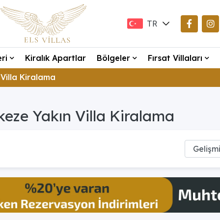
TR
EN
eri
Kiralık Apartlar
Bölgeler
Fırsat Villaları
DE
Villa Kiralama
eze Yakın Villa Kiralama