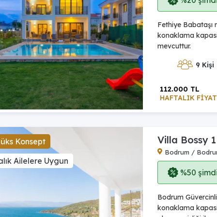
%20 şimdi,
Fethiye Babataşı m
konaklama kapasit
mevcuttur.
9 Kişi
112.000 TL
HAFTALIK FİYAT
Villa Bossy 1
Lüks Konsept
Bodrum / Bodr
lık Ailelere Uygun
%50 şimdi,
Bodrum Güvercinlik
konaklama kapasi