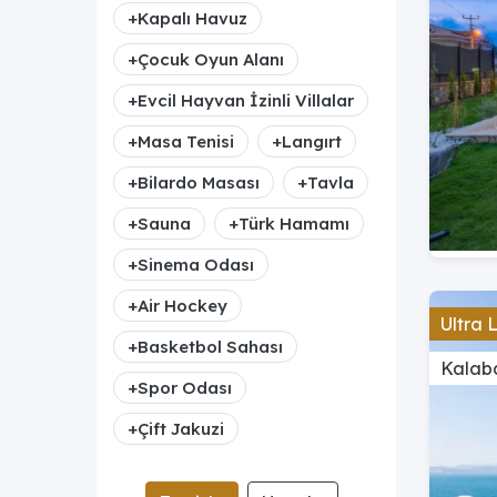
+
Kapalı Havuz
+
Çocuk Oyun Alanı
+
Evcil Hayvan İzinli Villalar
+
Masa Tenisi
+
Langırt
+
Bilardo Masası
+
Tavla
+
Sauna
+
Türk Hamamı
+
Sinema Odası
+
Air Hockey
Ultra 
+
Basketbol Sahası
Kalaba
+
Spor Odası
+
Çift Jakuzi