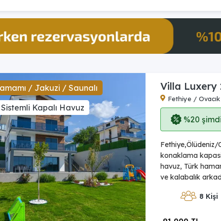
Villa Luxery 
amamı / Jakuzi / Saunalı
Fethiye / Ovacık
 Sistemli Kapalı Havuz
%20 şimdi,
Fethiye,Ölüdeniz/O
konaklama kapasites
havuz, Türk hamamı,
ve kalabalık arkada
8 Kişi
91.000 TL