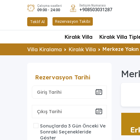
İletişim Numarası
Çalışma saatleri
+908503031287
09:00 - 24:00
Rezervasyon Takibi
Teklif Al
Kiralık Villa
Kiralık Villa Tipl
Merkeze Yakın 
Villa Kiralama
Kiralık Villa
Merk
Rezervasyon Tarihi
Sonuçlarda 3 Gün Önceki Ve
Sonraki Seçenekleride
Göster