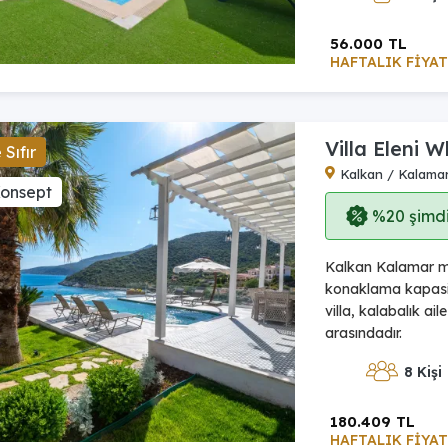
56.000 TL
HAFTALIK FİYAT
Villa Eleni W
Sıfır
Kalkan / Kalama
Konsept
%20 şimdi,
Kalkan Kalamar mev
konaklama kapasit
villa, kalabalık ai
arasındadır.
8 Kişi
180.409 TL
HAFTALIK FİYAT