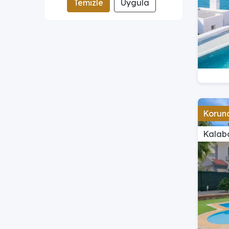
Temizle
Uygula
Koruna
Kalaba