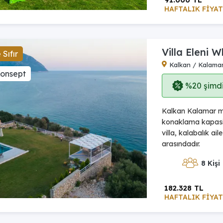
HAFTALIK FİYAT
Villa Eleni W
Sıfır
Kalkan / Kalama
Konsept
%20 şimdi,
Kalkan Kalamar mev
konaklama kapasit
villa, kalabalık ai
arasındadır.
8 Kişi
182.328 TL
HAFTALIK FİYAT