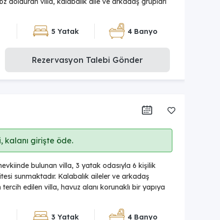
 göz dolduran villa, kalabalık aile ve arkadaş grupları
5 Yatak
4 Banyo
Rezervasyon Talebi Gönder
 kalanı girişte öde.
vkiinde bulunan villa, 3 yatak odasıyla 6 kişilik
esi sunmaktadır. Kalabalık aileler ve arkadaş
 tercih edilen villa, havuz alanı korunaklı bir yapıya
3 Yatak
4 Banyo