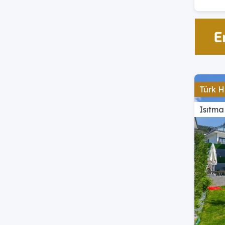
Türk H
Isıtma