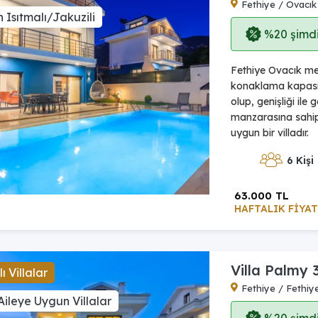
Fethiye / Ovacık
 Isıtmalı/Jakuzili
%20 şimdi,
Fethiye Ovacık mev
konaklama kapasi
olup, genişliği il
manzarasına sahip v
uygun bir villadır.
6 Kişi
63.000 TL
HAFTALIK FİYAT
Villa Palmy 
ı Villalar
Fethiye / Fethiy
Aileye Uygun Villalar