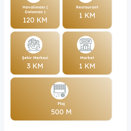
Havalimanı (
Restaurant
Dalaman )
1 KM
120 KM
Şehir Merkezi
Market
3 KM
1 KM
Plaj
500 M