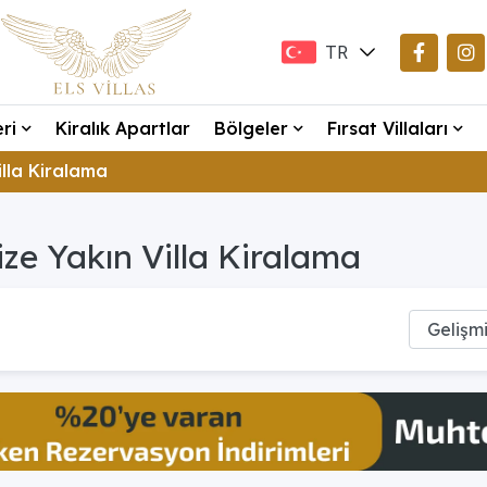
TR
EN
eri
Kiralık Apartlar
Bölgeler
Fırsat Villaları
DE
illa Kiralama
ze Yakın Villa Kiralama