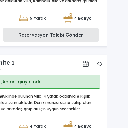
 göz dolduran villa, kalabalık aile ve arkadaş grupları
5 Yatak
4 Banyo
Rezervasyon Talebi Gönder
hite 1
r
 kalanı girişte öde.
kiinde bulunan villa, 4 yatak odasıyla 8 kişilik
esi sunmaktadır. Deniz manzarasına sahip olan
le ve arkadaş grupları için uygun seçenekler
4 Yatak
4 Banyo