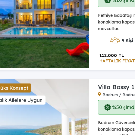
%20 şimdi,
Fethiye Babataşı m
konaklama kapasit
mevcuttur.
9 Kişi
112.000 TL
HAFTALIK FİYAT
Villa Bossy 1
Lüks Konsept
Bodrum / Bodr
lık Ailelere Uygun
%50 şimdi,
Bodrum Güvercinlik
konaklama kapasi