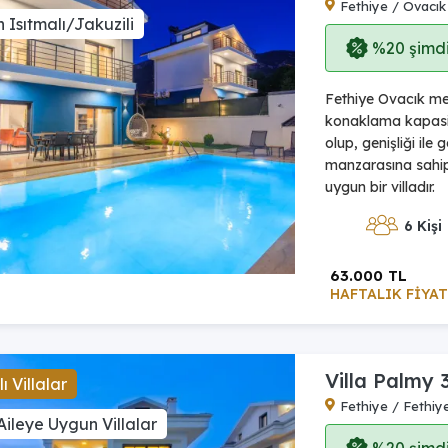
Fethiye / Ovacık
 Isıtmalı/Jakuzili
%20 şimdi,
Fethiye Ovacık mev
konaklama kapasi
olup, genişliği il
manzarasına sahip v
uygun bir villadır.
6 Kişi
63.000 TL
HAFTALIK FİYAT
Villa Palmy 
ı Villalar
Fethiye / Fethiy
Aileye Uygun Villalar