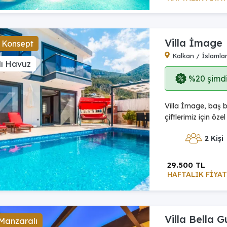
Villa İmage
 Konsept
Kalkan / İslamla
lı Havuz
%20 şimdi,
Villa İmage, baş b
çiftlerimiz için öze
2 Kişi
29.500 TL
HAFTALIK FİYAT
Villa Bella G
Manzaralı