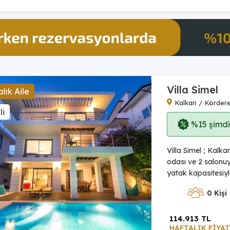
Villa Simel
lık Aile
Kalkan / Körder
li
%15 şimdi,
Villa Simel ; Kalk
odası ve 2 salonuyl
yatak kapasitesiyle
0 Kişi
114.913 TL
HAFTALIK FİYAT