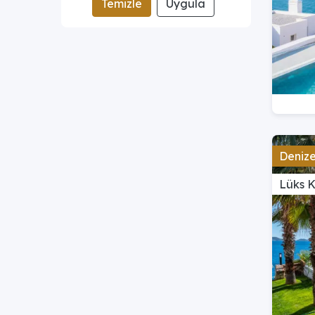
Temizle
Uygula
Denize 
Lüks 