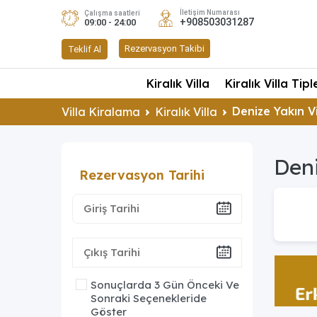
İletişim Numarası
Çalışma saatleri
+908503031287
09:00 - 24:00
Rezervasyon Takibi
Teklif Al
Kiralık Villa
Kiralık Villa Tipl
Denize Yakın V
Villa Kiralama
Kiralık Villa
Deni
Rezervasyon Tarihi
Sonuçlarda 3 Gün Önceki Ve
Sonraki Seçenekleride
Göster