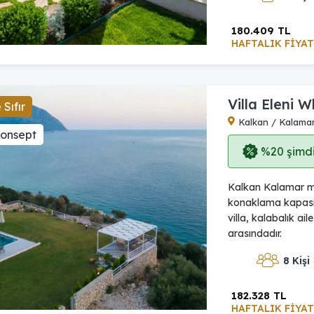
180.409 TL
HAFTALIK FİYAT
Villa Eleni W
Sıfır
Kalkan / Kalama
Konsept
%20 şimdi,
Kalkan Kalamar mev
konaklama kapasit
villa, kalabalık ai
arasındadır.
8 Kişi
182.328 TL
HAFTALIK FİYAT