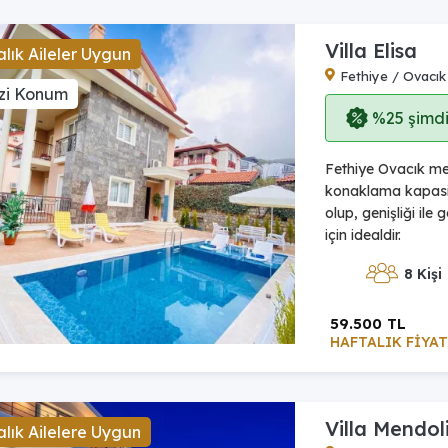
Villa Elisa
lık Aileler Uygun
Fethiye / Ovacık
zi Konum
%25 şimdi,
Fethiye Ovacık mev
konaklama kapasi
olup, genişliği ile
için idealdir.
8 Kişi
59.500 TL
HAFTALIK FİYAT
Villa Mendol
lık Ailelere Uygun