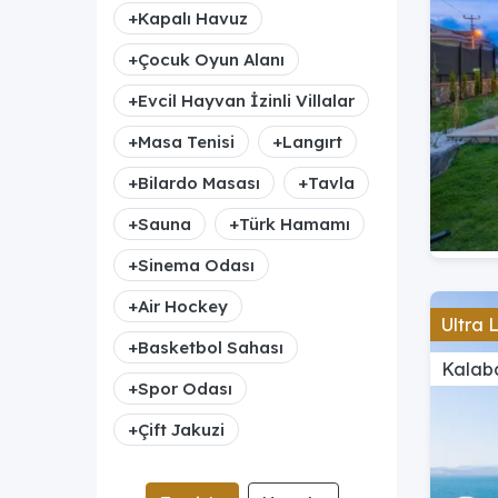
+
Kapalı Havuz
+
Çocuk Oyun Alanı
+
Evcil Hayvan İzinli Villalar
+
Masa Tenisi
+
Langırt
+
Bilardo Masası
+
Tavla
+
Sauna
+
Türk Hamamı
+
Sinema Odası
+
Air Hockey
Ultra 
+
Basketbol Sahası
Kalaba
+
Spor Odası
+
Çift Jakuzi