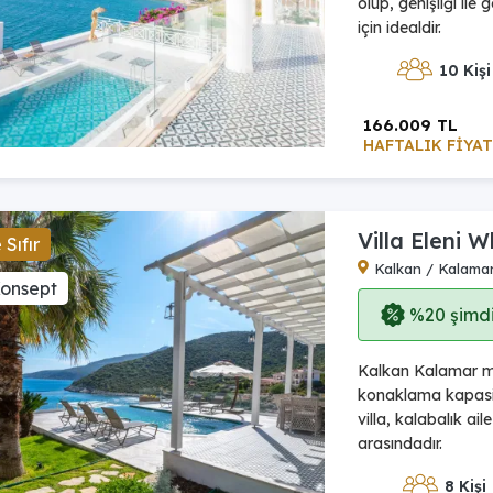
olup, genişliği ile
için idealdir.
10 Kişi
166.009 TL
HAFTALIK FİYAT
Villa Eleni W
Sıfır
Kalkan / Kalama
Konsept
%20 şimdi,
Kalkan Kalamar mev
konaklama kapasit
villa, kalabalık ai
arasındadır.
8 Kişi