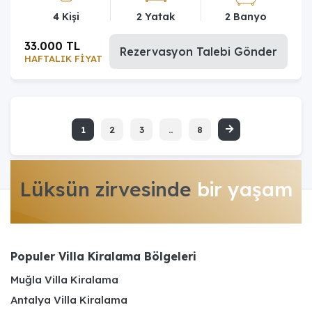
4 Kişi
2 Yatak
2 Banyo
33.000 TL
Rezervasyon Talebi Gönder
HAFTALIK FİYAT
1
2
3
..
8
Lüksün zirvesinde
bir yaşam
Populer Villa Kiralama Bölgeleri
Muğla Villa Kiralama
Antalya Villa Kiralama