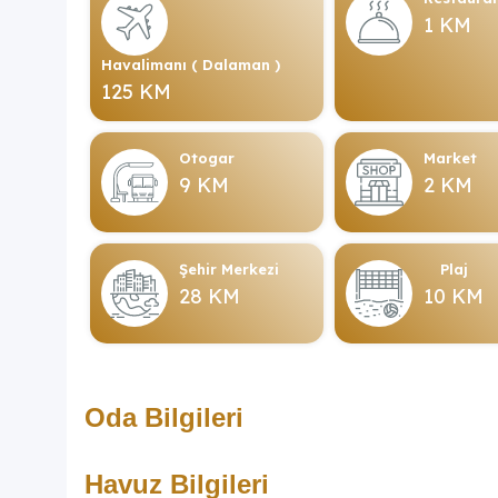
1 KM
Havalimanı ( Dalaman )
125 KM
Otogar
Market
9 KM
2 KM
Şehir Merkezi
Plaj
28 KM
10 KM
Oda Bilgileri
Havuz Bilgileri