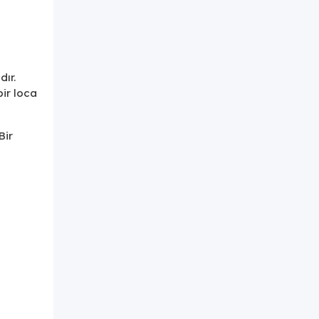
ır.
bir loca
Bir