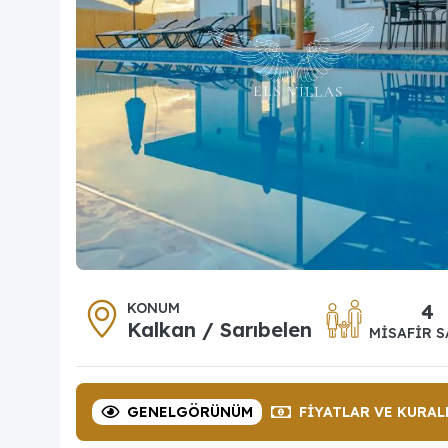
KONUM
4
Kalkan / Sarıbelen
MISAFIR S
GENEL
GÖRÜNÜM
FIYATLAR
VE KURAL