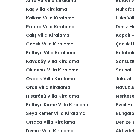
Antalya Villa Kiralama
Balayı V
Kaş Villa Kiralama
Muhafaza
Kalkan Villa Kiralama
Lüks Vi
Patara Villa Kiralama
Deniz Ma
Çalış Villa Kiralama
Kapalı H
Göcek Villa Kiralama
Çocuk H
Fethiye Villa Kiralama
Kalabalı
Kayaköy Villa Kiralama
Sonsuzlu
Ölüdeniz Villa Kiralama
Saunalı 
Ovacık Villa Kiralama
Jakuzili 
Ordu Villa Kiralama
Havuz Is
Hisarönü Villa Kiralama
Merkeze
Fethiye Kirme Villa Kiralama
Evcil Ha
Seydikemer Villa Kiralama
Bungalov
Ortaca Villa Kiralama
Denize Y
Demre Villa Kiralama
Aktivite