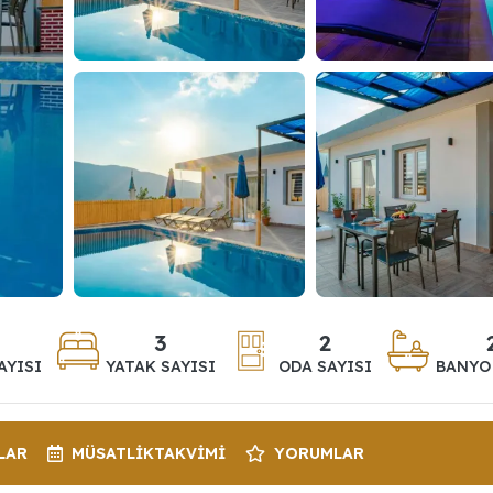
3
2
AYISI
YATAK SAYISI
ODA SAYISI
BANYO 
LAR
MÜSATLIK
TAKVIMI
YORUMLAR