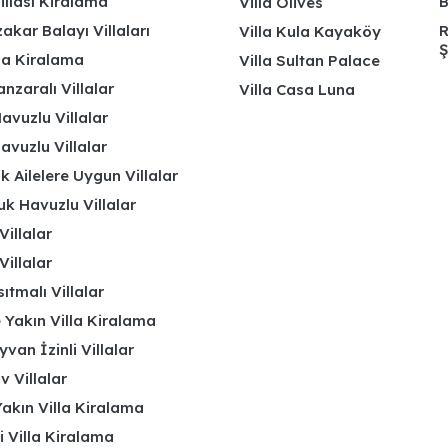
illası Kiralama
B
Villa Olives
kar Balayı Villaları
R
Villa Kula Kayaköy
Ş
lla Kiralama
Villa Sultan Palace
nzaralı Villalar
Villa Casa Luna
avuzlu Villalar
avuzlu Villalar
k Ailelere Uygun Villalar
k Havuzlu Villalar
Villalar
Villalar
ıtmalı Villalar
 Yakın Villa Kiralama
yvan İzinli Villalar
 Villalar
akın Villa Kiralama
li Villa Kiralama