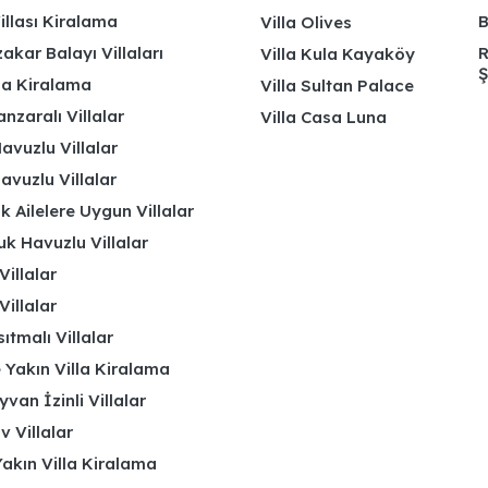
illası Kiralama
B
Villa Olives
kar Balayı Villaları
R
Villa Kula Kayaköy
Ş
lla Kiralama
Villa Sultan Palace
nzaralı Villalar
Villa Casa Luna
avuzlu Villalar
avuzlu Villalar
k Ailelere Uygun Villalar
k Havuzlu Villalar
Villalar
Villalar
ıtmalı Villalar
 Yakın Villa Kiralama
yvan İzinli Villalar
 Villalar
akın Villa Kiralama