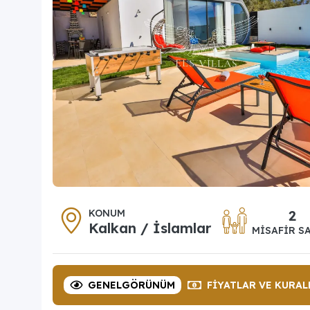
KONUM
2
Kalkan / İslamlar
MISAFIR SA
GENEL
GÖRÜNÜM
FIYATLAR
VE KURAL