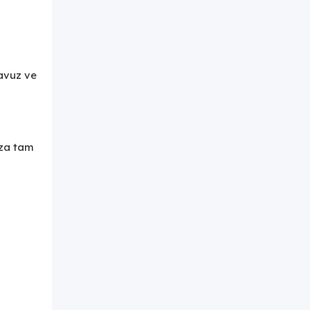
havuz ve
ıza tam