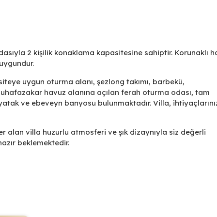
asıyla 2 kişilik konaklama kapasitesine sahiptir. Korunaklı 
a uygundur.
siteye uygun oturma alanı, şezlong takımı, barbekü,
uhafazakar havuz alanına açılan ferah oturma odası, tam
 yatak ve ebeveyn banyosu bulunmaktadır. Villa, ihtiyaçların
er alan villa huzurlu atmosferi ve şık dizaynıyla siz değerli
hazır beklemektedir.