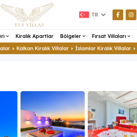
TR
EN
eri
Kiralık Apartlar
Bölgeler
Fırsat Villaları
DE
lalar
Kalkan Kiralık Villalar
İslamlar Kiralık Villalar