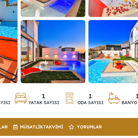
1
1
YISI
YATAK SAYISI
ODA SAYISI
BANYO 
LAR
MÜSATLIK
TAKVIMI
YORUMLAR