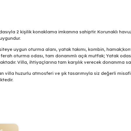
asıyla 2 kişilik konaklama imkanına sahiptir. Korunaklı havu
a uygundur.
siteye uygun oturma alanı, yatak takımı, kombin, hamak;ko
ferah oturma odası, tam donanımlı açık mutfak; Yatak odası
aktadır. Villa, ihtiyaçlarına tam karşılık verecek donanıma sah
 alan villa huzurlu atmosferi ve şık tasarımıyla siz değerli misafi
ktedir.
nt