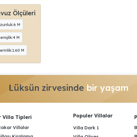
vuz Ölçüleri
zunluk:6 M
enişlik:4 M
erinlik:1.60 M
Lüksün zirvesinde
bir yaşam
Populer Villalar
 Villa Tipleri
P
akar Villalar
B
Villa Dark 1
illası Kiralama
B
Villa Olives