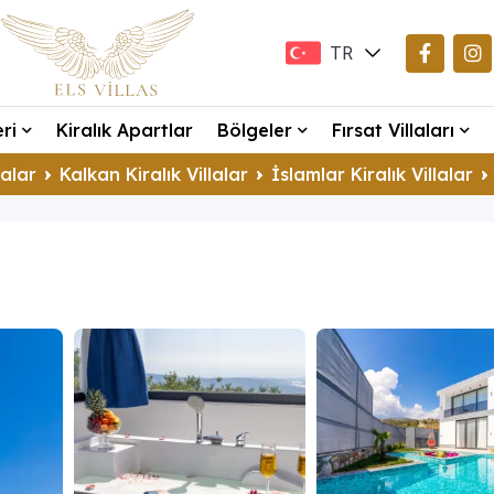
TR
EN
eri
Kiralık Apartlar
Bölgeler
Fırsat Villaları
DE
lalar
Kalkan Kiralık Villalar
İslamlar Kiralık Villalar