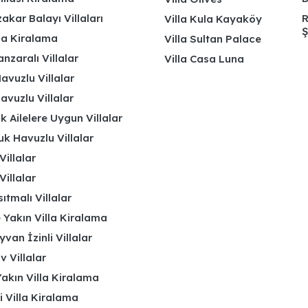
kar Balayı Villaları
R
Villa Kula Kayaköy
Ş
lla Kiralama
Villa Sultan Palace
nzaralı Villalar
Villa Casa Luna
avuzlu Villalar
avuzlu Villalar
k Ailelere Uygun Villalar
k Havuzlu Villalar
Villalar
Villalar
ıtmalı Villalar
 Yakın Villa Kiralama
yvan İzinli Villalar
 Villalar
akın Villa Kiralama
li Villa Kiralama