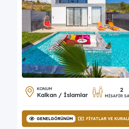
KONUM
2
Kalkan / İslamlar
MISAFIR SA
GENEL
GÖRÜNÜM
FIYATLAR
VE KURAL