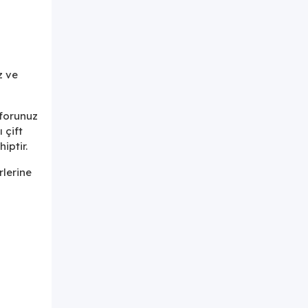
z ve
nforunuz
 çift
iptir.
rlerine