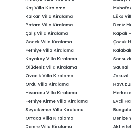
Kaş Villa Kiralama
Muhafaza
Kalkan Villa Kiralama
Lüks Vi
Patara Villa Kiralama
Deniz Ma
Çalış Villa Kiralama
Kapalı H
Göcek Villa Kiralama
Çocuk H
Fethiye Villa Kiralama
Kalabalı
Kayaköy Villa Kiralama
Sonsuzlu
Ölüdeniz Villa Kiralama
Saunalı 
Ovacık Villa Kiralama
Jakuzili 
Ordu Villa Kiralama
Havuz Is
Hisarönü Villa Kiralama
Merkeze
Fethiye Kirme Villa Kiralama
Evcil Ha
Seydikemer Villa Kiralama
Bungalov
Ortaca Villa Kiralama
Denize Y
Demre Villa Kiralama
Aktivite