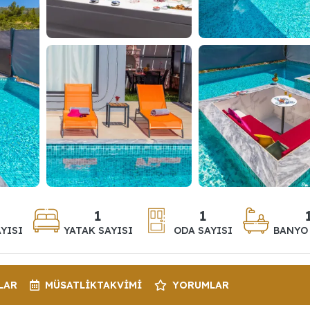
1
1
YISI
YATAK SAYISI
ODA SAYISI
BANYO 
LAR
MÜSATLIK
TAKVIMI
YORUMLAR