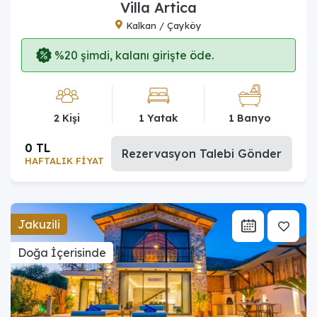
Villa Artica
Kalkan / Çayköy
%20 şimdi, kalanı girişte öde.
2 Kişi
1 Yatak
1 Banyo
0 TL
Rezervasyon Talebi Gönder
HAFTALIK FİYAT
Jakuzili
Doğa İçerisinde