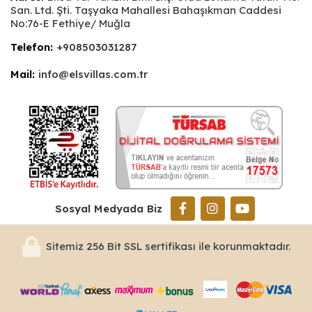
San. Ltd. Şti. Taşyaka Mahallesi Bahaşıkman Caddesi
No:76-E Fethiye/ Muğla
Telefon:
+908503031287
Mail:
info@elsvillas.com.tr
Sosyal Medyada Biz
Sitemiz 256 Bit SSL sertifikası ile korunmaktadır.