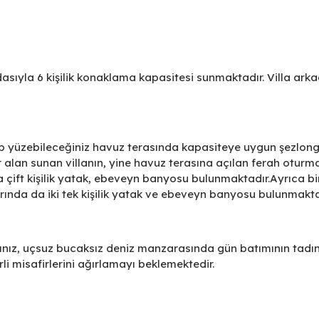
dasıyla 6 kişilik konaklama kapasitesi sunmaktadır. Villa ark
ip yüzebileceğiniz havuz terasında kapasiteye uygun şezlong
r alan sunan villanın, yine havuz terasına açılan ferah oturm
 çift kişilik yatak, ebeveyn banyosu bulunmaktadır.Ayrıca bi
ında da iki tek kişilik yatak ve ebeveyn banyosu bulunmakta
ız, uçsuz bucaksız deniz manzarasında gün batımının tadı
erli misafirlerini ağırlamayı beklemektedir.