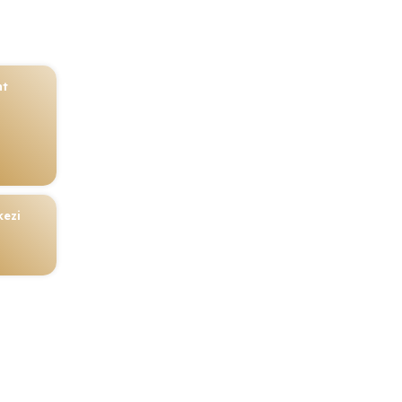
nt
kezi