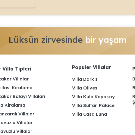
Lüksün zirvesinde
bir yaşam
Populer Villalar
 Villa Tipleri
P
akar Villalar
B
Villa Dark 1
illası Kiralama
B
Villa Olives
kar Balayı Villaları
R
Villa Kula Kayaköy
Ş
lla Kiralama
Villa Sultan Palace
nzaralı Villalar
Villa Casa Luna
avuzlu Villalar
avuzlu Villalar