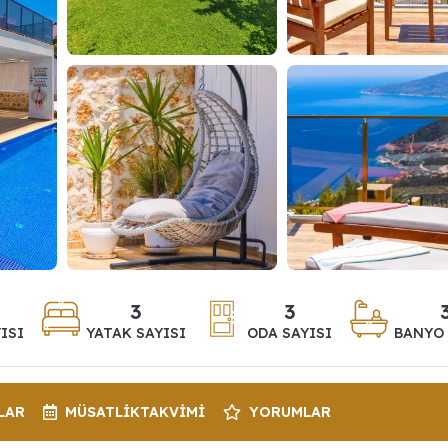
3
3
ISI
YATAK SAYISI
ODA SAYISI
BANYO 
LAR
MÜSATLIK
TAKVIMI
YORUMLAR