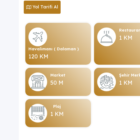
Yol Tarifi Al
Restaura
1 KM
Havalimanı ( Dalaman )
120 KM
Market
Şehir Mer
50 M
1 KM
Plaj
1 KM