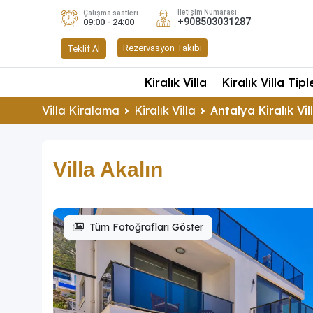
İletişim Numarası
Çalışma saatleri
+908503031287
09:00 - 24:00
Rezervasyon Takibi
Teklif Al
Kiralık Villa
Kiralık Villa Tipl
Villa Kiralama
Kiralık Villa
Antalya Kiralık Vil
Villa Akalın
Tüm Fotoğrafları Göster