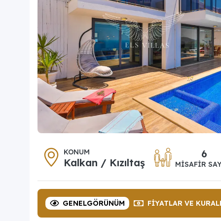
KONUM
6
Kalkan / Kızıltaş
MISAFIR SAY
GENEL
GÖRÜNÜM
FIYATLAR
VE KURAL