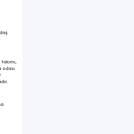
adaş
 takımı,
a odası
r
dır.
na