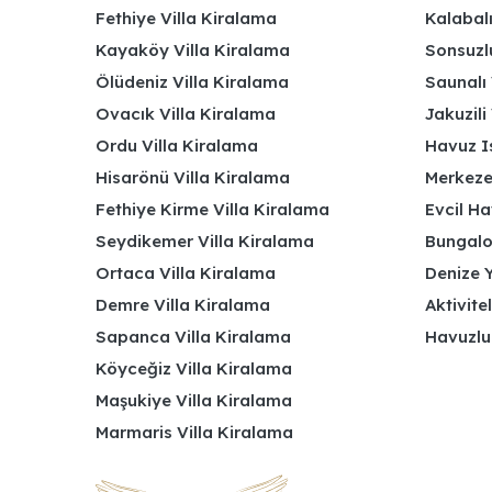
Fethiye Villa Kiralama
Kalabalı
Kayaköy Villa Kiralama
Sonsuzlu
Ölüdeniz Villa Kiralama
Saunalı 
Ovacık Villa Kiralama
Jakuzili 
Ordu Villa Kiralama
Havuz Is
Hisarönü Villa Kiralama
Merkeze
Fethiye Kirme Villa Kiralama
Evcil Ha
Seydikemer Villa Kiralama
Bungalov
Ortaca Villa Kiralama
Denize Y
Demre Villa Kiralama
Aktivite
Sapanca Villa Kiralama
Havuzlu
Köyceğiz Villa Kiralama
Maşukiye Villa Kiralama
Marmaris Villa Kiralama