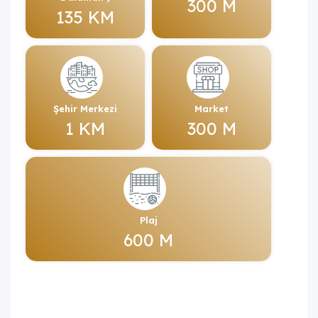
300 M
135 KM
Şehir Merkezi
Market
1 KM
300 M
Plaj
600 M