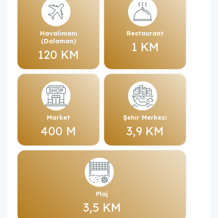
Havalimanı
Restaurant
(Dalaman)
1 KM
120 KM
Market
Şehir Merkezi
400 M
3,9 KM
Plaj
3,5 KM