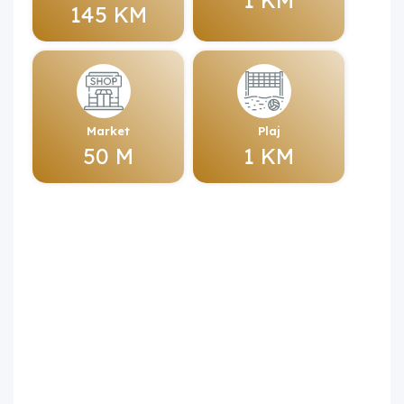
145 KM
Market
Plaj
50 M
1 KM