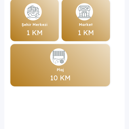
Şehir Merkezi
Market
1 KM
1 KM
Plaj
10 KM