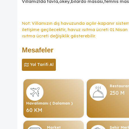
Villamızlda tavla,okey,bilardo masası,temnis mas
Not: Villamızın dış havuzunda açılır-kapanır sistem
iletişime geçilecektir, havuz ısıtma ücreti 01 Nisa
ısıtma ücreti değişiklik gösterebilir.
Mesafeler
Yol Tarifi Al
Restaura
250 M
Havalimanı ( Dalaman )
60 KM
Market
Şehir Mer