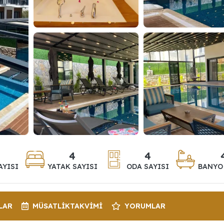
4
4
AYISI
YATAK SAYISI
ODA SAYISI
BANYO 
LAR
MÜSATLIK
TAKVIMI
YORUMLAR