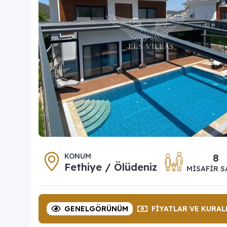
KONUM
8
Fethiye / Ölüdeniz
MISAFIR S
GENEL
GÖRÜNÜM
FIYATLAR
VE KURAL