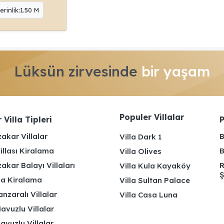
erinlik:1.50 M
Lüksün zirvesinde
bir yaşam
Populer Villalar
 Villa Tipleri
P
akar Villalar
B
Villa Dark 1
illası Kiralama
B
Villa Olives
kar Balayı Villaları
R
Villa Kula Kayaköy
Ş
lla Kiralama
Villa Sultan Palace
nzaralı Villalar
Villa Casa Luna
avuzlu Villalar
avuzlu Villalar