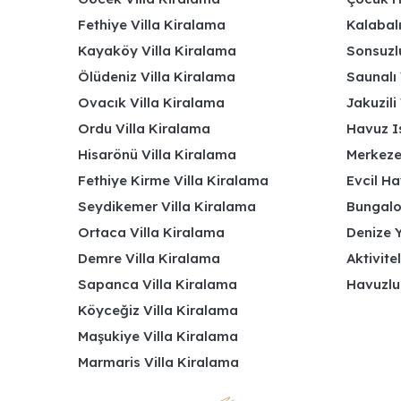
Fethiye Villa Kiralama
Kalabalı
Kayaköy Villa Kiralama
Sonsuzlu
Ölüdeniz Villa Kiralama
Saunalı 
Ovacık Villa Kiralama
Jakuzili 
Ordu Villa Kiralama
Havuz Is
Hisarönü Villa Kiralama
Merkeze
Fethiye Kirme Villa Kiralama
Evcil Ha
Seydikemer Villa Kiralama
Bungalov
Ortaca Villa Kiralama
Denize Y
Demre Villa Kiralama
Aktivite
Sapanca Villa Kiralama
Havuzlu
Köyceğiz Villa Kiralama
Maşukiye Villa Kiralama
Marmaris Villa Kiralama