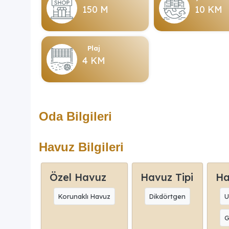
150 M
10 KM
Plaj
4 KM
Oda Bilgileri
Havuz Bilgileri
Özel Havuz
Havuz Tipi
Ha
Korunaklı Havuz
Dikdörtgen
U
G