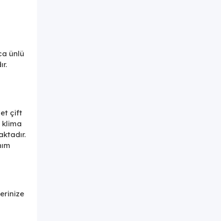
ca ünlü
ır.
et çift
e klima
ktadır.
nım
erinize