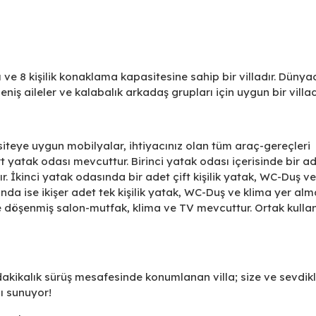
ve 8 kişilik konaklama kapasitesine sahip bir villadır. Dünya
geniş aileler ve kalabalık arkadaş grupları için uygun bir villad
iteye uygun mobilyalar, ihtiyacınız olan tüm araç-gereçleri
yatak odası mevcuttur. Birinci yatak odası içerisinde bir ad
r. İkinci yatak odasında bir adet çift kişilik yatak, WC-Duş v
a ise ikişer adet tek kişilik yatak, WC-Duş ve klima yer alma
e döşenmiş salon-mutfak, klima ve TV mevcuttur. Ortak kulla
akikalık sürüş mesafesinde konumlanan villa; size ve sevdikl
nı sunuyor!