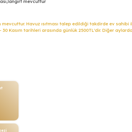
ası,langırt mevcuttur
 mevcuttur. Havuz ısıtması talep edildiği takdirde ev sahibi i
n - 30 Kasım tarihleri arasında günlük 2500TL'dir. Diğer aylar
nt
kezi