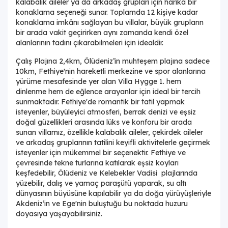
kalabalık aileler ya da arkadaş grupları için harika bir
konaklama seçeneği sunar. Toplamda 12 kişiye kadar
konaklama imkânı sağlayan bu villalar, büyük grupların
bir arada vakit geçirirken aynı zamanda kendi özel
alanlarının tadını çıkarabilmeleri için idealdir.
Çalış Plajına 2,4km, Ölüdeniz’in muhteşem plajına sadece
10km, Fethiye'nin hareketli merkezine ve spor alanlarına
yürüme mesafesinde yer alan Villa Hygge 1. hem
dinlenme hem de eğlence arayanlar için ideal bir tercih
sunmaktadır. Fethiye'de romantik bir tatil yapmak
isteyenler, büyüleyici atmosferi, berrak denizi ve eşsiz
doğal güzellikleri arasında lüks ve konforu bir arada
sunan villamız, özellikle kalabalık aileler, çekirdek aileler
ve arkadaş gruplarının tatilini keyifli aktivitelerle geçirmek
isteyenler için mükemmel bir seçenektir. Fethiye ve
çevresinde tekne turlarına katılarak eşsiz koyları
keşfedebilir, Ölüdeniz ve Kelebekler Vadisi plajlarında
yüzebilir, dalış ve yamaç paraşütü yaparak, su altı
dünyasının büyüsüne kapılabilir ya da doğa yürüyüşleriyle
Akdeniz’in ve Ege'nin buluştuğu bu noktada huzuru
doyasıya yaşayabilirsiniz.