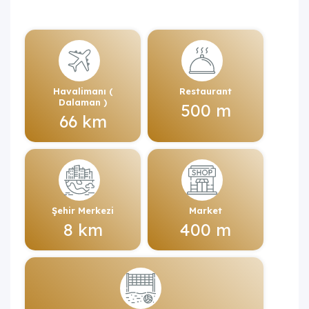
Havalimanı (
Restaurant
Dalaman )
500 m
66 km
Şehir Merkezi
Market
8 km
400 m