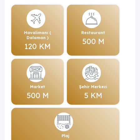
Havalimanı (
Restaurant
Dalaman )
500 M
120 KM
Market
Şehir Merkezi
500 M
5 KM
Plaj