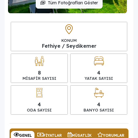
Tüm Fotoğrafları Göster
KONUM
Fethiye / Seydikemer
8
4
MISAFIR SAYISI
YATAK SAYISI
4
4
ODA SAYISI
BANYO SAYISI
GENEL
FIYATLAR
MÜSATLIK
YORUMLAR