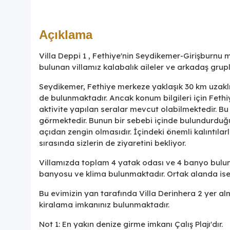
Açıklama
Villa Deppi 1 , Fethiye'nin Seydikemer-Girişburnu 
bulunan villamız kalabalık aileler ve arkadaş grupla
Seydikemer, Fethiye merkeze yaklaşık 30 km uzaklık
de bulunmaktadır. Ancak konum bilgileri için Fethi
aktivite yapılan seralar mevcut olabilmektedir. Bu
görmektedir. Bunun bir sebebi içinde bulundurduğu 
açıdan zengin olmasıdır. İçindeki önemli kalıntılarl
sırasında sizlerin de ziyaretini bekliyor.
Villamızda toplam 4 yatak odası ve 4 banyo bulunm
banyosu ve klima bulunmaktadır. Ortak alanda ise
Bu evimizin yan tarafında Villa Derinhera 2 yer al
kiralama imkanınız bulunmaktadır.
Not 1: En yakın denize girme imkanı Çalış Plajı'dır.