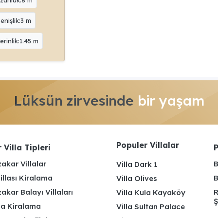
enişlik:3 m
erinlik:1.45 m
Lüksün zirvesinde
bir yaşam
Populer Villalar
 Villa Tipleri
P
akar Villalar
B
Villa Dark 1
illası Kiralama
B
Villa Olives
kar Balayı Villaları
R
Villa Kula Kayaköy
Ş
lla Kiralama
Villa Sultan Palace