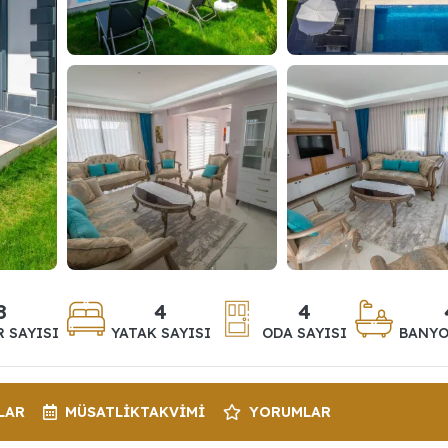
8
4
4
R SAYISI
YATAK SAYISI
ODA SAYISI
BANYO
LAR
MÜSATLIK
TAKVIMI
YORUMLAR