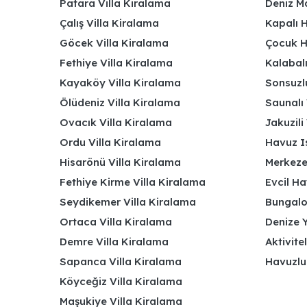
Patara Villa Kiralama
Deniz Ma
Çalış Villa Kiralama
Kapalı H
Göcek Villa Kiralama
Çocuk H
Fethiye Villa Kiralama
Kalabalı
Kayaköy Villa Kiralama
Sonsuzlu
Ölüdeniz Villa Kiralama
Saunalı 
Ovacık Villa Kiralama
Jakuzili 
Ordu Villa Kiralama
Havuz Is
Hisarönü Villa Kiralama
Merkeze
Fethiye Kirme Villa Kiralama
Evcil Ha
Seydikemer Villa Kiralama
Bungalov
Ortaca Villa Kiralama
Denize Y
Demre Villa Kiralama
Aktivite
Sapanca Villa Kiralama
Havuzlu
Köyceğiz Villa Kiralama
Maşukiye Villa Kiralama