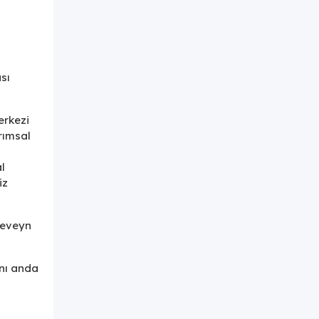
sı
erkezi
rımsal
l
iz
beveyn
ynı anda