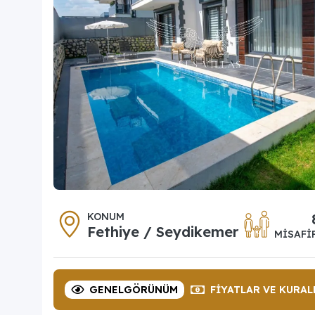
KONUM
Fethiye / Seydikemer
MISAFI
GENEL
GÖRÜNÜM
FIYATLAR
VE KURAL