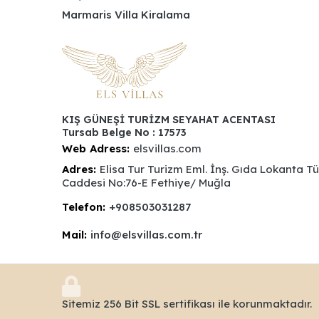
Marmaris Villa Kiralama
KIŞ GÜNEŞİ TURİZM SEYAHAT ACENTASI
Tursab Belge No : 17573
Web Adress:
elsvillas.com
Adres:
Elisa Tur Turizm Eml. İnş. Gıda Lokanta T
Caddesi No:76-E Fethiye/ Muğla
Telefon:
+908503031287
Mail:
info@elsvillas.com.tr
Sitemiz 256 Bit SSL sertifikası ile korunmaktadır.