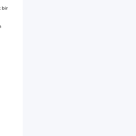
 bir
n