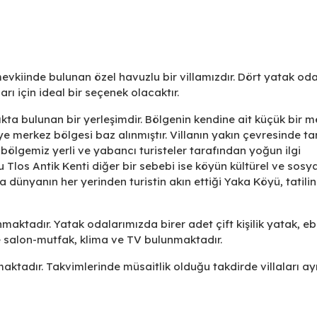
mevkiinde bulunan özel havuzlu bir villamızdır. Dört yatak oda
rı için ideal bir seçenek olacaktır.
ta bulunan bir yerleşimdir. Bölgenin kendine ait küçük bir m
ye merkez bölgesi baz alınmıştır. Villanın yakın çevresinde ta
 bölgemiz yerli ve yabancı turisteler tarafından yoğun ilgi
Tlos Antik Kenti diğer bir sebebi ise köyün kültürel ve sosya
a dünyanın her yerinden turistin akın ettiği Yaka Köyü, tatilin
aktadır. Yatak odalarımızda birer adet çift kişilik yatak, e
 salon-mutfak, klima ve TV bulunmaktadır.
maktadır. Takvimlerinde müsaitlik olduğu takdirde villaları a