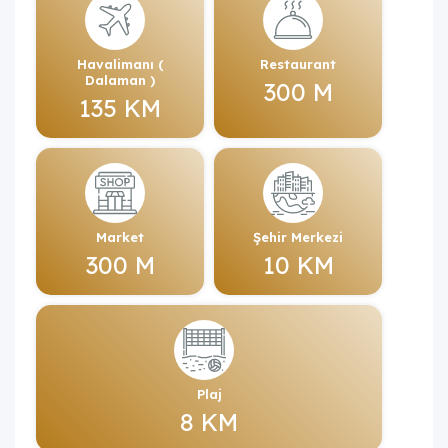
Havalimanı (
Restaurant
Dalaman )
300 M
135 KM
Market
Şehir Merkezi
300 M
10 KM
Plaj
8 KM