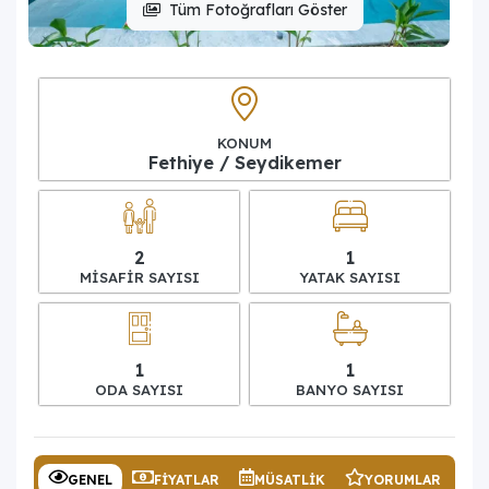
Tüm Fotoğrafları Göster
KONUM
Fethiye / Seydikemer
2
1
MISAFIR SAYISI
YATAK SAYISI
1
1
ODA SAYISI
BANYO SAYISI
GENEL
FIYATLAR
MÜSATLIK
YORUMLAR