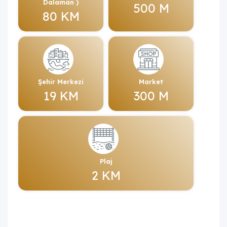
Dalaman )
500 M
80 KM
Şehir Merkezi
Market
19 KM
300 M
Plaj
2 KM