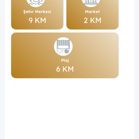
Şehir Merkezi
Market
9 KM
2 KM
Plaj
6 KM