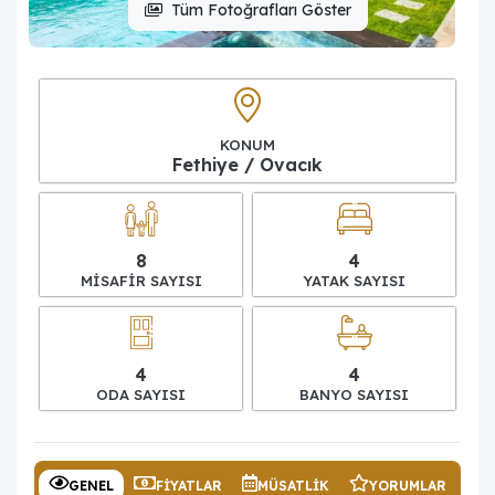
Tüm Fotoğrafları Göster
KONUM
Fethiye / Ovacık
8
4
MISAFIR SAYISI
YATAK SAYISI
4
4
ODA SAYISI
BANYO SAYISI
GENEL
FIYATLAR
MÜSATLIK
YORUMLAR