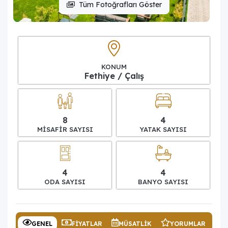
Tüm Fotoğrafları Göster
KONUM
Fethiye / Çalış
8
4
MISAFIR SAYISI
YATAK SAYISI
4
4
ODA SAYISI
BANYO SAYISI
GENEL
FIYATLAR
MÜSATLIK
YORUMLAR