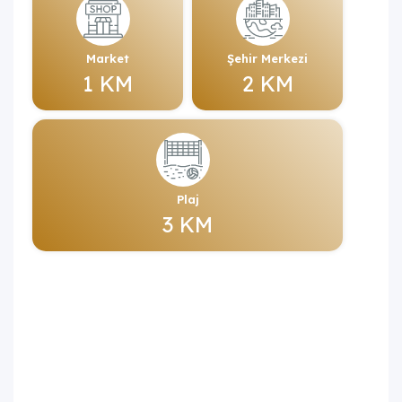
Market
Şehir Merkezi
1 KM
2 KM
Plaj
3 KM