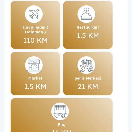
Havalimanı (
Restaurant
Dalaman )
1.5 KM
110 KM
Market
Şehir Merkezi
1.5 KM
21 KM
Plaj