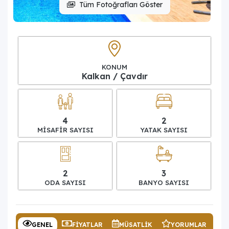
Tüm Fotoğrafları Göster
KONUM
Kalkan / Çavdır
4
2
MISAFIR SAYISI
YATAK SAYISI
2
3
ODA SAYISI
BANYO SAYISI
GENEL
FIYATLAR
MÜSATLIK
YORUMLAR