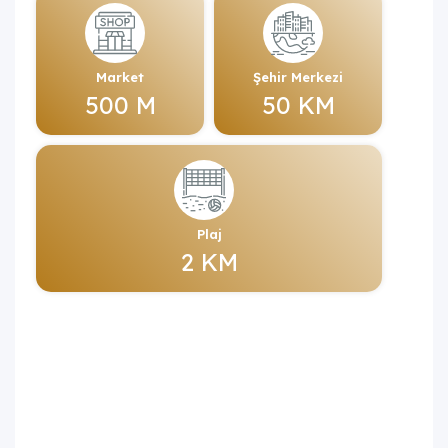
Market
Şehir Merkezi
500 M
50 KM
Plaj
2 KM