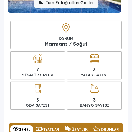
Tüm Fotoğrafları Göster
KONUM
Marmaris / Söğüt
7
3
MISAFIR SAYISI
YATAK SAYISI
3
3
ODA SAYISI
BANYO SAYISI
GENEL
FIYATLAR
MÜSATLIK
YORUMLAR