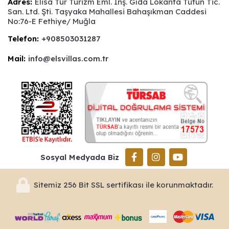
Adres:
Elisa Tur Turizm Eml. İnş. Gıda Lokanta Tütün Tic.
San. Ltd. Şti. Taşyaka Mahallesi Bahaşıkman Caddesi
No:76-E Fethiye/ Muğla
Telefon:
+908503031287
Mail:
info@elsvillas.com.tr
Sosyal Medyada Biz
Sitemiz 256 Bit SSL sertifikası ile korunmaktadır.