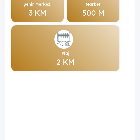
Şehir Merkezi
Market
3 KM
500 M
Plaj
2 KM