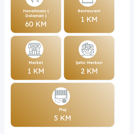
Havalimanı (
Restaurant
Dalaman )
1 KM
60 KM
Market
Şehir Merkezi
1 KM
2 KM
Plaj
5 KM