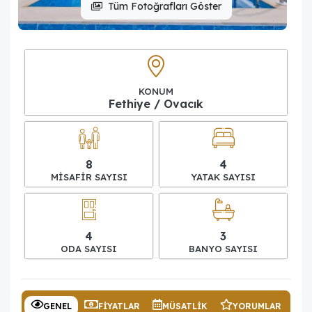
Tüm Fotoğrafları Göster
KONUM
Fethiye / Ovacık
8
4
MISAFIR SAYISI
YATAK SAYISI
4
3
ODA SAYISI
BANYO SAYISI
GENEL
FIYATLAR
MÜSATLIK
YORUMLAR