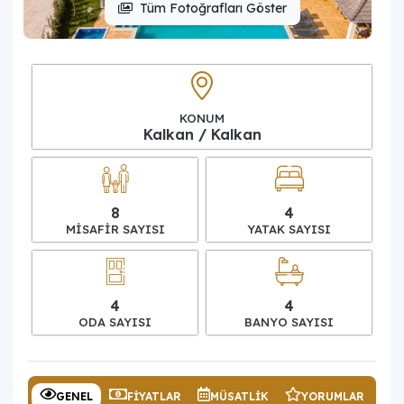
Tüm Fotoğrafları Göster
KONUM
Kalkan / Kalkan
8
4
MISAFIR SAYISI
YATAK SAYISI
4
4
ODA SAYISI
BANYO SAYISI
GENEL
FIYATLAR
MÜSATLIK
YORUMLAR