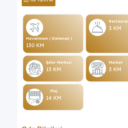
Yol Tarifi Al
Restaura
3 KM
Havalimanı ( Dalaman )
130 KM
Şehir Merkezi
Market
13 KM
3 KM
Plaj
14 KM