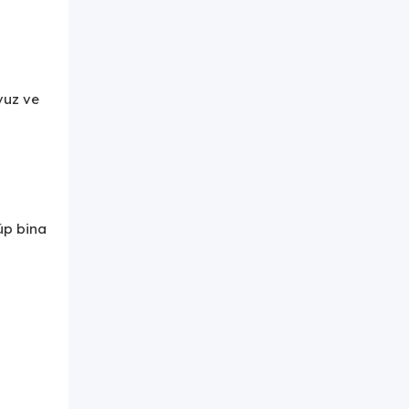
vuz ve
üp bina