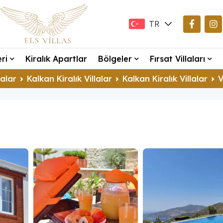
TR
EN
eri
Kiralık Apartlar
Bölgeler
Fırsat Villaları
DE
lalar
Kalkan Kiralık Villalar
Kalkan Kiralık Villalar
V