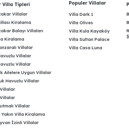
Populer Villalar
 Villa Tipleri
P
akar Villalar
B
Villa Dark 1
illası Kiralama
B
Villa Olives
kar Balayı Villaları
R
Villa Kula Kayaköy
Ş
lla Kiralama
Villa Sultan Palace
nzaralı Villalar
Villa Casa Luna
avuzlu Villalar
avuzlu Villalar
k Ailelere Uygun Villalar
k Havuzlu Villalar
Villalar
Villalar
ıtmalı Villalar
 Yakın Villa Kiralama
yvan İzinli Villalar