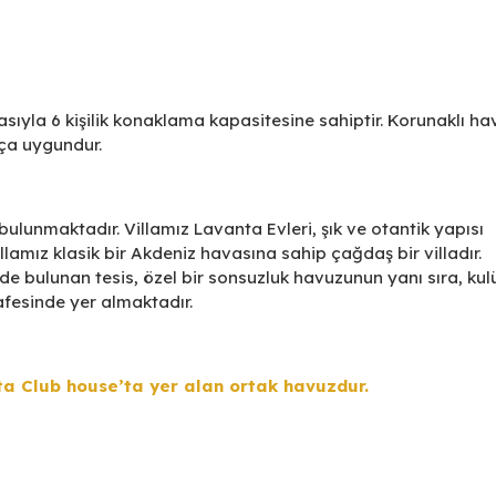
ıyla 6 kişilik konaklama kapasitesine sahiptir. Korunaklı ha
ukça uygundur.
ulunmaktadır. Villamız Lavanta Evleri, şık ve otantik yapısı
llamız klasik bir Akdeniz havasına sahip çağdaş bir villadır.
de bulunan tesis, özel bir sonsuzluk havuzunun yanı sıra, kul
fesinde yer almaktadır.
ta Club house’ta yer alan ortak havuzdur.