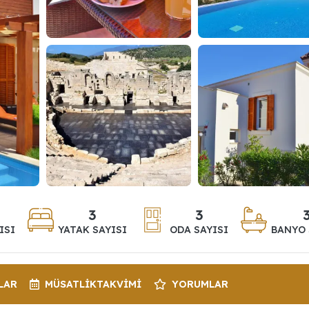
3
3
ISI
YATAK SAYISI
ODA SAYISI
BANYO 
LAR
MÜSATLIK
TAKVIMI
YORUMLAR