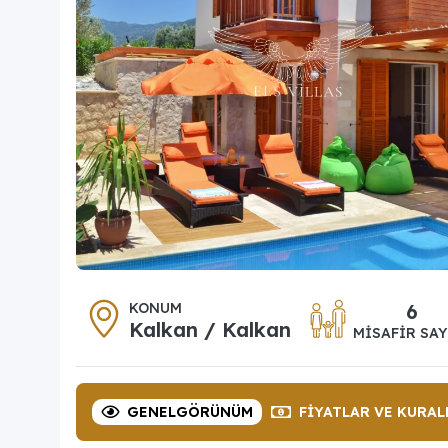
KONUM
6
Kalkan / Kalkan
MISAFIR SAY
GENEL
GÖRÜNÜM
FIYATLAR
VE KURAL