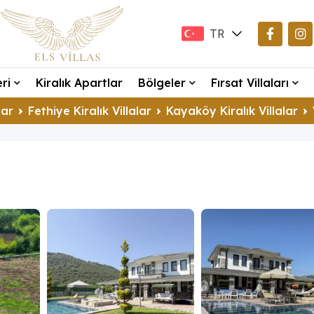
TR
EN
eri
Kiralık Apartlar
Bölgeler
Fırsat Villaları
DE
lar
Fethiye Kiralık Villalar
Kayaköy Kiralık Villalar