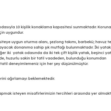
dasıyla 10 kişilik konaklama kapasitesi sunmaktadır. Koruna
çin uygundur.
siteye uygun oturma alanı, şezlong takımı, barbekü; havuz t
şılayacak donanıma sahip şık mutfağı bulunmaktadır. İki yatak
er iki yatak odasında da iki tek çift kişilik yatak, beşinci ya
inde, huzurlu sakin bir tatil vaadeden, bulunduğu konumdan
ir tatil deneyimlemeniz için her şey düşünülmüştür.
rini ağırlamayı beklemektedir.
apmak isteyen misafirlerimizin tercihleri arasında yer almakt