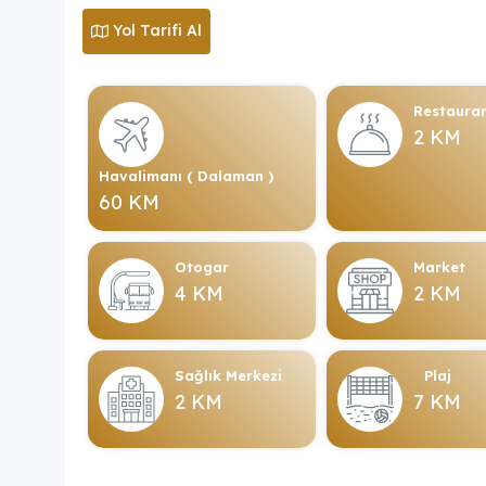
Yol Tarifi Al
Restaura
2 KM
Havalimanı ( Dalaman )
60 KM
Otogar
Market
4 KM
2 KM
Sağlık Merkezi
Plaj
2 KM
7 KM