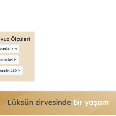
vuz Ölçüleri
zunluk:6 M
enişlik:4 M
erinlik:1.60 M
Lüksün zirvesinde
bir yaşam