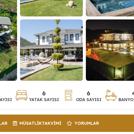
6
6
AYISI
YATAK SAYISI
ODA SAYISI
BANYO 
LAR
MÜSATLIK
TAKVIMI
YORUMLAR