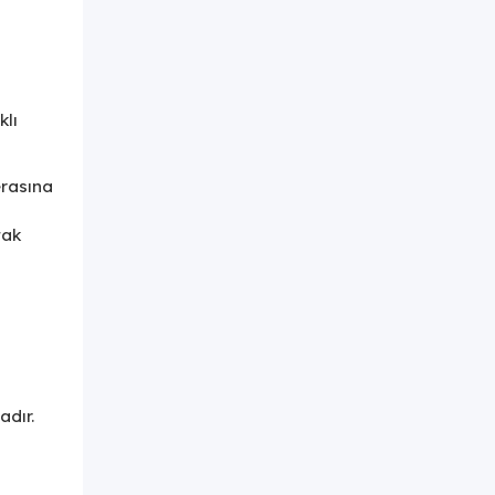
klı
erasına
tak
adır.