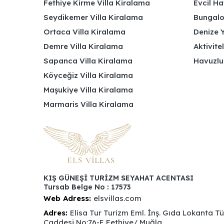
Fethiye Kirme Villa Kiralama
Evcil Ha
Seydikemer Villa Kiralama
Bungalov
Ortaca Villa Kiralama
Denize Y
Demre Villa Kiralama
Aktivite
Sapanca Villa Kiralama
Havuzlu
Köyceğiz Villa Kiralama
Maşukiye Villa Kiralama
Marmaris Villa Kiralama
KIŞ GÜNEŞİ TURİZM SEYAHAT ACENTASI
Tursab Belge No : 17573
Web Adress:
elsvillas.com
Adres:
Elisa Tur Turizm Eml. İnş. Gıda Lokanta T
Caddesi No:76-E Fethiye/ Muğla