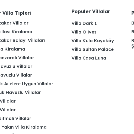
Populer Villalar
 Villa Tipleri
P
akar Villalar
B
Villa Dark 1
illası Kiralama
B
Villa Olives
kar Balayı Villaları
R
Villa Kula Kayaköy
Ş
lla Kiralama
Villa Sultan Palace
nzaralı Villalar
Villa Casa Luna
avuzlu Villalar
avuzlu Villalar
k Ailelere Uygun Villalar
k Havuzlu Villalar
Villalar
Villalar
ıtmalı Villalar
 Yakın Villa Kiralama