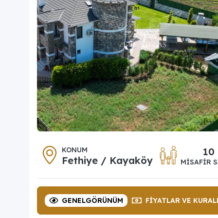
KONUM
10
Fethiye / Kayaköy
MISAFIR S
GENEL
GÖRÜNÜM
FIYATLAR
VE KURAL