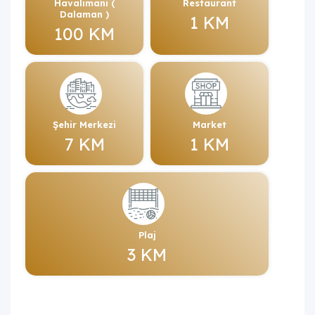
Havalimanı (
Restaurant
Dalaman )
1 KM
100 KM
Şehir Merkezi
Market
7 KM
1 KM
Plaj
3 KM