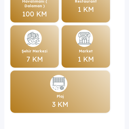
Havalimanı (
Restaurant
Dalaman )
1 KM
100 KM
Şehir Merkezi
Market
7 KM
1 KM
Plaj
3 KM