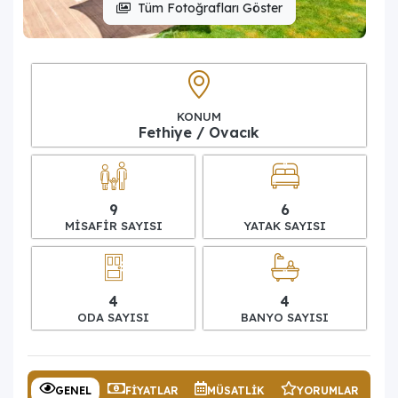
Tüm Fotoğrafları Göster
KONUM
Fethiye / Ovacık
9
6
MISAFIR SAYISI
YATAK SAYISI
4
4
ODA SAYISI
BANYO SAYISI
GENEL
FIYATLAR
MÜSATLIK
YORUMLAR