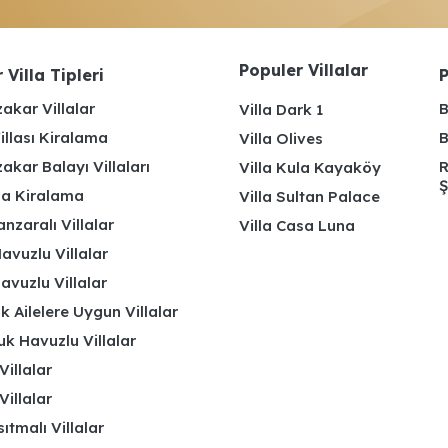
Populer Villalar
 Villa Tipleri
P
akar Villalar
B
Villa Dark 1
illası Kiralama
B
Villa Olives
kar Balayı Villaları
R
Villa Kula Kayaköy
Ş
lla Kiralama
Villa Sultan Palace
nzaralı Villalar
Villa Casa Luna
avuzlu Villalar
avuzlu Villalar
k Ailelere Uygun Villalar
k Havuzlu Villalar
Villalar
Villalar
ıtmalı Villalar