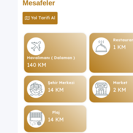
Mesafeler
Yol Tarifi Al
Restaura
1 KM
Havalimanı ( Dalaman )
140 KM
Şehir Merkezi
Market
14 KM
2 KM
Plaj
14 KM