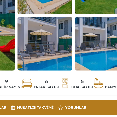
9
6
5
AFIR SAYISI
YATAK SAYISI
ODA SAYISI
BANYO
LAR
MÜSATLIK
TAKVIMI
YORUMLAR