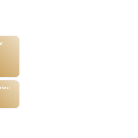
nt
rkezi