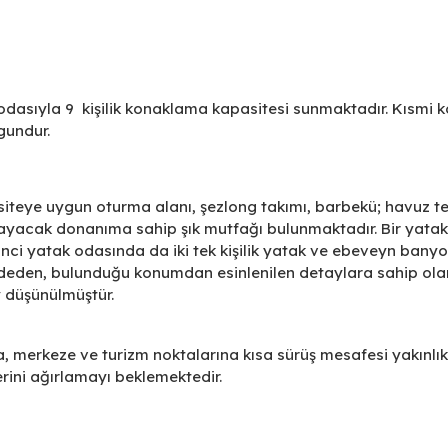
odasıyla 9 kişilik konaklama kapasitesi sunmaktadır. Kısmi k
ygundur.
siteye uygun oturma alanı, şezlong takımı, barbekü; havuz t
şılayacak donanıma sahip şık mutfağı bulunmaktadır. Bir yatak
inci yatak odasında da iki tek kişilik yatak ve ebeveyn bany
aadeden, bulunduğu konumdan esinlenilen detaylara sahip ola
ey düşünülmüştür.
a, merkeze ve turizm noktalarına kısa sürüş mesafesi yakınlık
erini ağırlamayı beklemektedir.