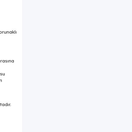
orunaklı
erasına
osu
n
tadır.