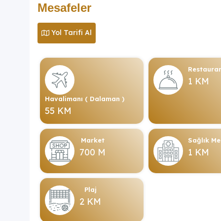
Mesafeler
Yol Tarifi Al
Restaura
1 KM
Havalimanı ( Dalaman )
55 KM
Market
Sağlık Me
700 M
1 KM
Plaj
2 KM