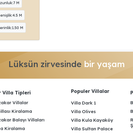
zunluk:7 M
enişlik:4.5 M
erinlik:1.50 M
Lüksün zirvesinde
bir yaşam
Populer Villalar
 Villa Tipleri
P
akar Villalar
B
Villa Dark 1
illası Kiralama
B
Villa Olives
kar Balayı Villaları
R
Villa Kula Kayaköy
Ş
lla Kiralama
Villa Sultan Palace