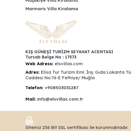
Maşukiye Villa Kiralama
Marmaris Villa Kiralama
KIŞ GÜNEŞİ TURİZM SEYAHAT ACENTASI
Tursab Belge No : 17573
Web Adress:
elsvillas.com
Adres:
Elisa Tur Turizm Eml. İnş. Gıda Lokanta T
Caddesi No:76-E Fethiye/ Muğla
Telefon:
+908503031287
Mail:
info@elsvillas.com.tr
Sitemiz 256 Bit SSL sertifikası ile korunmaktadır.