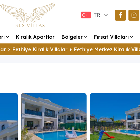
TR
EN
eri
Kiralık Apartlar
Bölgeler
Fırsat Villaları
DE
lar
Fethiye Kiralık Villalar
Fethiye Merkez Kiralık Vill