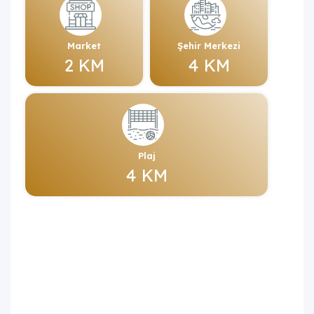
Market
Şehir Merkezi
2 KM
4 KM
Plaj
4 KM