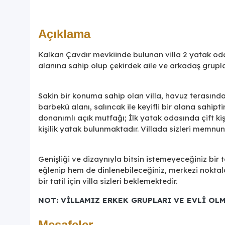
Açıklama
Kalkan Çavdır mevkiinde bulunan villa 2 yatak oda
alanına sahip olup çekirdek aile ve arkadaş grupla
Sakin bir konuma sahip olan villa, havuz terasın
barbekü alanı, salıncak ile keyifli bir alana sahi
donanımlı açık mutfağı; İlk yatak odasında çift ki
kişilik yatak bulunmaktadır. Villada sizleri memn
Genişliği ve dizaynıyla bitsin istemeyeceğiniz bir t
eğlenip hem de dinlenebileceğiniz, merkezi noktal
bir tatil için villa sizleri beklemektedir.
NOT: VİLLAMIZ ERKEK GRUPLARI VE EVLİ OL
Mesafeler