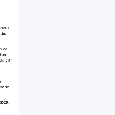
havuz
dır.
n ve
 tam
da çift
m
ulmaz
DİR.