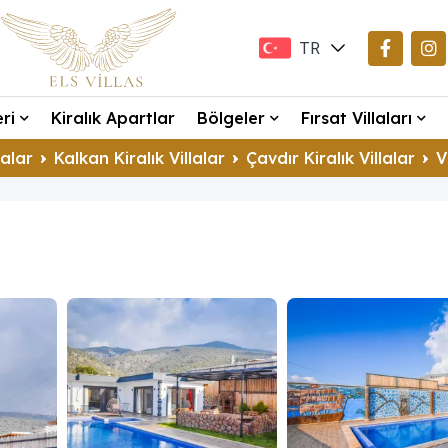
TR
EN
eri
Kiralık Apartlar
Bölgeler
Fırsat Villaları
DE
lalar
Kalkan Kiralık Villalar
Çavdır Kiralık Villalar
V