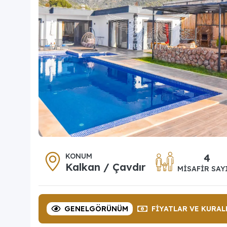
KONUM
4
Kalkan / Çavdır
MISAFIR SAY
GENEL
GÖRÜNÜM
FIYATLAR
VE KURAL