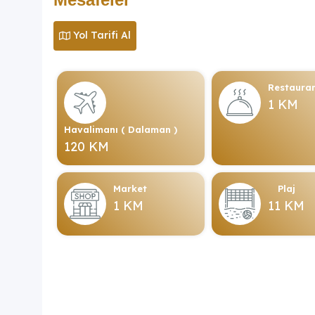
Yol Tarifi Al
Restaura
1 KM
Havalimanı ( Dalaman )
120 KM
Market
Plaj
1 KM
11 KM