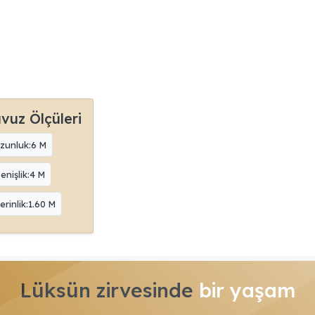
vuz Ölçüleri
zunluk:6 M
enişlik:4 M
erinlik:1.60 M
Lüksün zirvesinde
bir yaşam