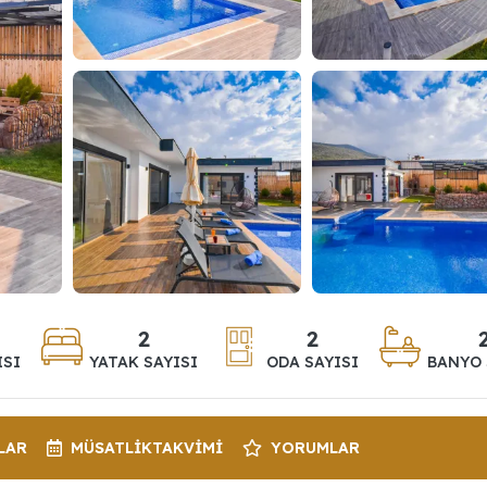
2
2
ISI
YATAK SAYISI
ODA SAYISI
BANYO 
LAR
MÜSATLIK
TAKVIMI
YORUMLAR