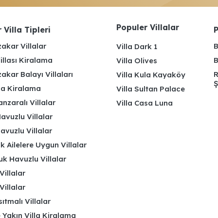
Populer Villalar
 Villa Tipleri
P
akar Villalar
B
Villa Dark 1
illası Kiralama
B
Villa Olives
kar Balayı Villaları
R
Villa Kula Kayaköy
Ş
lla Kiralama
Villa Sultan Palace
nzaralı Villalar
Villa Casa Luna
avuzlu Villalar
avuzlu Villalar
k Ailelere Uygun Villalar
k Havuzlu Villalar
Villalar
Villalar
ıtmalı Villalar
 Yakın Villa Kiralama