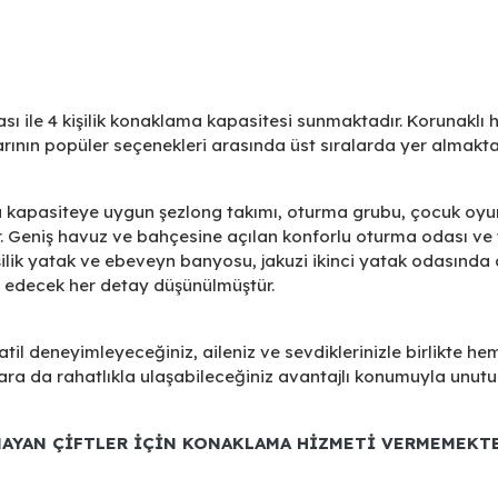
sı ile 4 kişilik konaklama kapasitesi sunmaktadır. Korunaklı 
rının popüler seçenekleri arasında üst sıralarda yer almakta
da kapasiteye uygun şezlong takımı, oturma grubu, çocuk oyu
ptir. Geniş havuz ve bahçesine açılan konforlu oturma odası ve
şilik yatak ve ebeveyn banyosu, jakuzi ikinci yatak odasında 
un edecek her detay düşünülmüştür.
atil deneyimleyeceğiniz, aileniz ve sevdiklerinizle birlikte he
ara da rahatlıkla ulaşabileceğiniz avantajlı konumuyla unut
MAYAN ÇİFTLER İÇİN KONAKLAMA HİZMETİ VERMEMEKTE