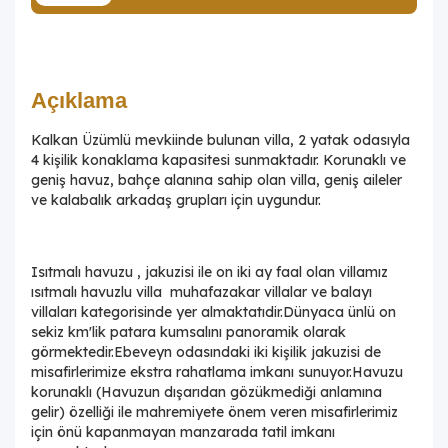
Açıklama
Kalkan Üzümlü mevkiinde bulunan villa, 2 yatak odasıyla
4 kişilik konaklama kapasitesi sunmaktadır. Korunaklı ve
geniş havuz, bahçe alanına sahip olan villa, geniş aileler
ve kalabalık arkadaş grupları için uygundur.
Isıtmalı havuzu , jakuzisi ile on iki ay faal olan villamız
ısıtmalı havuzlu villa muhafazakar villalar ve balayı
villaları kategorisinde yer almaktatıdir.Dünyaca ünlü on
sekiz km'lik patara kumsalını panoramik olarak
görmektedir.Ebeveyn odasındaki iki kişilik jakuzisi de
misafirlerimize ekstra rahatlama imkanı sunuyor.Havuzu
korunaklı (Havuzun dışarıdan gözükmediği anlamına
gelir) özelliği ile mahremiyete önem veren misafirlerimiz
için önü kapanmayan manzarada tatil imkanı