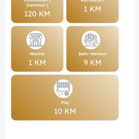
Dalaman )
1 KM
120 KM
Market
Şehir Merkezi
1 KM
9 KM
Plaj
10 KM