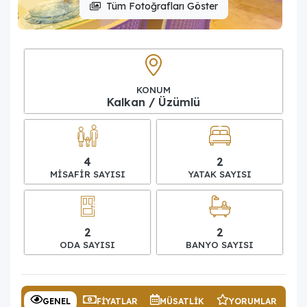
Tüm Fotoğrafları Göster
KONUM
Kalkan / Üzümlü
4
2
MISAFIR SAYISI
YATAK SAYISI
2
2
ODA SAYISI
BANYO SAYISI
GENEL
FIYATLAR
MÜSATLIK
YORUMLAR