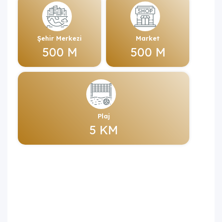
Şehir Merkezi
Market
500 M
500 M
Plaj
5 KM