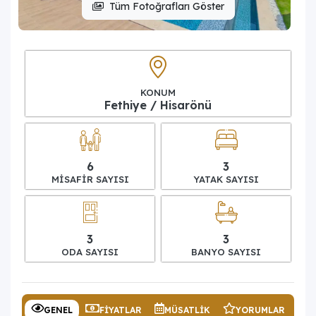
Tüm Fotoğrafları Göster
KONUM
Fethiye / Hisarönü
6
3
MISAFIR SAYISI
YATAK SAYISI
3
3
ODA SAYISI
BANYO SAYISI
GENEL
FIYATLAR
MÜSATLIK
YORUMLAR