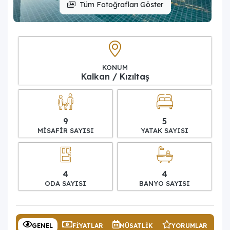
Tüm Fotoğrafları Göster
KONUM
Kalkan / Kızıltaş
9
5
MISAFIR SAYISI
YATAK SAYISI
4
4
ODA SAYISI
BANYO SAYISI
GENEL
FIYATLAR
MÜSATLIK
YORUMLAR