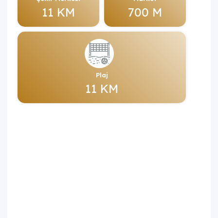
11 KM
700 M
Plaj
11 KM