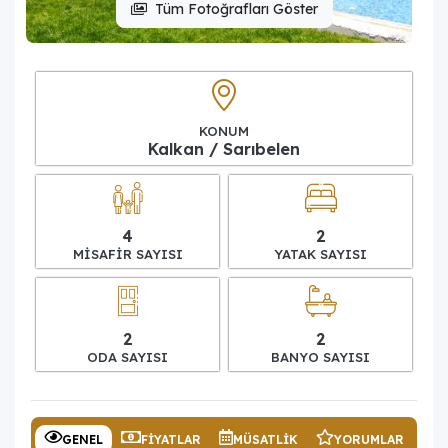
Tüm Fotoğrafları Göster
KONUM
Kalkan / Sarıbelen
4
2
MISAFIR SAYISI
YATAK SAYISI
2
2
ODA SAYISI
BANYO SAYISI
GENEL
FIYATLAR
MÜSATLIK
YORUMLAR